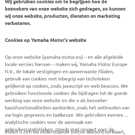
Wij gebruiken cookies om te begrijpen hoe de
bezoekers van onze website zich gedragen, zo kunnen
wij onze website, producten, diensten en marketing
verbeteren.
Cookies op Yamaha Motor's website
Op onze website (yamaha-motor.eu) – en alle afgeleide
locale versies hiervan – maken wij, Yamaha Motor Europe
N.V., de lokale vestigingen en aanverwante filialen,
gebruik van cookies met inbegrip van technieken
gelijkend op cookies, zoals javascript en web beacons. We
gebruiken functionele cookies die bijdragen tot de goede
ONTDEK MEER
werking van onze website en die u als bezoeker
basisfunctionaliteiten aanbieden, zoals het onthouden van
uw login gegevens en taalkeuze. We gebruiken eveneens
analytische cookies voor de aanmaak van
gebruikersstatistieken, steeds met respect voor de
Indien u zich via onderstaande button akkoord verklaart,