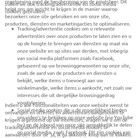
regelgeving rond de bescherming van de privésfeer. Dit
zullen we ook tracking/advertentie en social media
CORPORATE
helpt ons om inzicht te krijgen in de manier waarop
cookies gebruiken:
bezoekers onze site gebruiken en om onze site,
producten, diensten en marketingacties te optimaliseren.
BUSINESS
Tracking/advertentie cookies om u relevante
advertenties over onze producten te laten zien en u
MEER YAMAHA
op de hoogte te brengen van diensten op maat via
onze website en op sites van derden, met inbegrip
van social media platformen zoals Facebook,
SUPPORT
gebaseerd op uw browsinggewoonten op onze site,
zoals de aard van de producten en diensten u
bekijkt, welke items u toevoegt aan uw
NIEUWSBRIEF
winkelmandje, welke items u aankocht, net zoals uw
Wees de eerste die meer te weten komt over de nieuwste deals,
interesses die uit dergelijke browsinggedrag
speciale evenementen, nieuwe producten en nog veel meer
voortvloeien.
Indien u alle functionaliteiten van onze website wenst te
Social media cookies die u de mogelijkheid bieden
ontvangen en offertes en advertenties aangeboden te
om video’s te bekijken op onze website (via YouTube
krijgen afgestemd op uw interesses, vragen we u om de
bv.) en de inhoud van onze site gemakkelijk te delen
tracking/advertentie en social media cookies te
ABONNEREN
op social media, zoals Facebook. Dit zijn cookies van
aanvaarden door de ‘ja, ik ga akkoord’ knop aan te klikken.