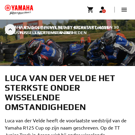
YAMAHA R125 CUP POWERED BY KICXSTART, ASSEN 30
LUCA VAN DER VELDE HET STERKSTE ONDER
AUGUSTUS
WISSELENDE OMSTANDIGHEDEN
|
3 SEPTEMBER 2025
LUCA VAN DER VELDE HET
STERKSTE ONDER
WISSELENDE
OMSTANDIGHEDEN
Luca van der Velde heeft de voorlaatste wedstrijd van de
Yamaha R125 Cup op zijn naam geschreven. Op de TT
Junior Track in Assen wist hij onder wisselende