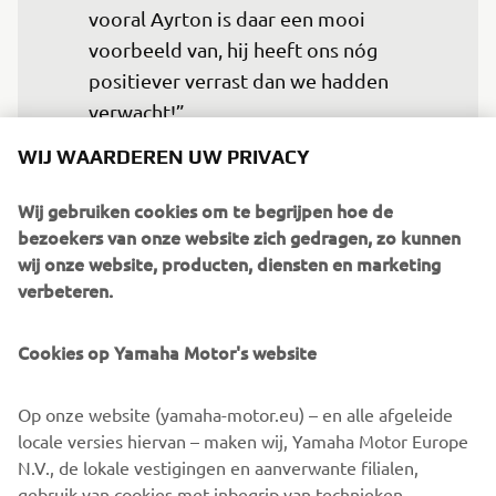
vooral Ayrton is daar een mooi 
voorbeeld van, hij heeft ons nóg 
positiever verrast dan we hadden 
verwacht!” 
WIJ WAARDEREN UW PRIVACY
— Rens Miedema, Rijderscoach
Wij gebruiken cookies om te begrijpen hoe de
bezoekers van onze website zich gedragen, zo kunnen
wij onze website, producten, diensten en marketing
verbeteren.
Van der Velde gaat nu in het kampioenschap aan de
leiding met 203 punten, 2 punten meer dan Tiemens en 7
punten meer dan Van der Bie. Er zijn nog 50 punten te
Cookies op Yamaha Motor's website
verdienen tijdens de laatste wedstrijddag op zondag 28
september op de TT Junior Track in Assen.
Op onze website (yamaha-motor.eu) – en alle afgeleide
locale versies hiervan – maken wij, Yamaha Motor Europe
BEKIJK DE KALENDER
N.V., de lokale vestigingen en aanverwante filialen,
gebruik van cookies met inbegrip van technieken