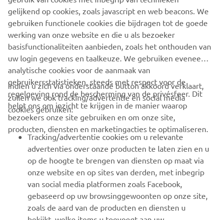
gelijkend op cookies, zoals javascript en web beacons. We
gebruiken functionele cookies die bijdragen tot de goede
MEER NIEUWS
werking van onze website en die u als bezoeker
basisfunctionaliteiten aanbieden, zoals het onthouden van
uw login gegevens en taalkeuze. We gebruiken eveneens
analytische cookies voor de aanmaak van
gebruikersstatistieken, steeds met respect voor de
Indien u zich via onderstaande button akkoord verklaart,
regelgeving rond de bescherming van de privésfeer. Dit
zullen we ook tracking/advertentie en social media
CORPORATE
helpt ons om inzicht te krijgen in de manier waarop
cookies gebruiken:
bezoekers onze site gebruiken en om onze site,
producten, diensten en marketingacties te optimaliseren.
BUSINESS
Tracking/advertentie cookies om u relevante
advertenties over onze producten te laten zien en u
MEER YAMAHA
op de hoogte te brengen van diensten op maat via
onze website en op sites van derden, met inbegrip
van social media platformen zoals Facebook,
SUPPORT
gebaseerd op uw browsinggewoonten op onze site,
zoals de aard van de producten en diensten u
bekijkt, welke items u toevoegt aan uw