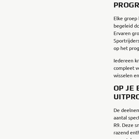
PROGR
Elke groep
begeleid do
Ervaren gro
Sportrijders
op het pro
Iedereen kr
compleet v
wisselen en
OP JE
UITPR
De deelnem
aantal spec
R9. Deze sn
razend enth