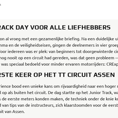
n
RACK DAY VOOR ALLE LIEFHEBBERS
n al vroeg met een gezamenlijke briefing. Na een duidelijke u
ma en de veiligheidseisen, gingen de deelnemers in vier groe
 Voor iedereen was er plek: van beginners tot doorgewinterde cir
e nog nooit op een circuit had gereden, was dat geen probleem
 was speciaal bedoeld voor minder ervaren motorrijders: CREx
STE KEER OP HET TT CIRCUIT ASSEN
ience bood een unieke kans om rijvaardigheid naar een hoger 
l op als buiten het circuit. De dag startte op het Junior Track, w
 de eerste meters konden maken, de techniek onder de knie k
 van tips van de instructeurs, zich klaarstoomden voor de eers
uit van Assen.