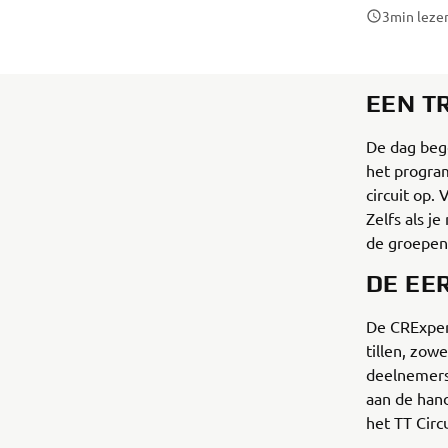
3
min leze
EEN T
De dag bego
het program
circuit op.
Zelfs als j
de groepen
DE EER
De CRExper
tillen, zowe
deelnemers
aan de hand
het TT Circ