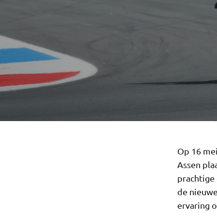
Op 16 mei
Assen plaa
prachtige 
de nieuwe
ervaring o