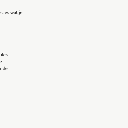
ecies wat je
ules
je
ande