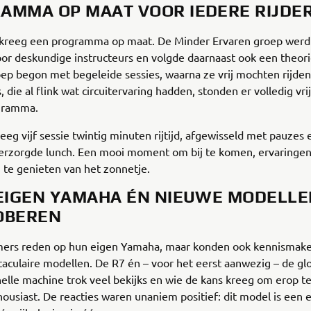
AMMA OP MAAT VOOR IEDERE RIJDE
 kreeg een programma op maat. De Minder Ervaren groep werd 
or deskundige instructeurs en volgde daarnaast ook een theori
ep begon met begeleide sessies, waarna ze vrij mochten rijden
, die al flink wat circuitervaring hadden, stonden er volledig vri
gramma.
eeg vijf sessie twintig minuten rijtijd, afgewisseld met pauzes
erzorgde lunch. Een mooi moment om bij te komen, ervaringen 
 te genieten van het zonnetje.
 EIGEN YAMAHA ÉN NIEUWE MODELL
OBEREN
ers reden op hun eigen Yamaha, maar konden ook kennismak
taculaire modellen. De R7 én – voor het eerst aanwezig – de g
elle machine trok veel bekijks en wie de kans kreeg om erop te
ousiast. De reacties waren unaniem positief: dit model is een 