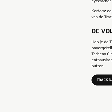
eyecatcher 
Kortom: een
van de Tra
DE VO
Heb je de T
onvergeteli
Tacheny Cir
enthausiast
button.
TRACK D