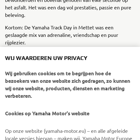
het asfalt. Het was een dag vol prestaties, passie en pure
beleving.
Kortom: De Yamaha Track Day in Mettet was een
geslaagde mix van adrenaline, vriendschap en puur
rijplezier.
SFEERIMPRESSIE
WIJ WAARDEREN UW PRIVACY
Bekijk de foto's hieronder en krijg een impressie van de
Wij gebruiken cookies om te begrijpen hoe de
onvergetelijke dag!
bezoekers van onze website zich gedragen, zo kunnen
wij onze website, producten, diensten en marketing
1
/
10
verbeteren.
Cookies op Yamaha Motor's website
Benieuwd naar al onze events? Klik dan op onderstaande
button.
Op onze website (yamaha-motor.eu) – en alle afgeleide
locale versies hiervan – maken wij, Yamaha Motor Europe