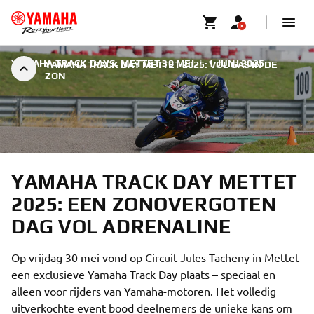
YAMAHA TRACK DAYS, METTET 30 MEI
|
1 JUNI 2025
YAMAHA TRACK DAY METTET 2025: VOL GAS IN DE
ZON
YAMAHA TRACK DAY METTET
2025: EEN ZONOVERGOTEN
DAG VOL ADRENALINE
Op vrijdag 30 mei vond op Circuit Jules Tacheny in Mettet
een exclusieve Yamaha Track Day plaats – speciaal en
alleen voor rijders van Yamaha-motoren. Het volledig
uitverkochte event bood deelnemers de unieke kans om