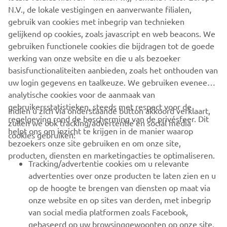
ALLE EXPERIENCES
N.V., de lokale vestigingen en aanverwante filialen,
gebruik van cookies met inbegrip van technieken
gelijkend op cookies, zoals javascript en web beacons. We
gebruiken functionele cookies die bijdragen tot de goede
MEER NIEUWS
werking van onze website en die u als bezoeker
basisfunctionaliteiten aanbieden, zoals het onthouden van
uw login gegevens en taalkeuze. We gebruiken eveneens
analytische cookies voor de aanmaak van
gebruikersstatistieken, steeds met respect voor de
Indien u zich via onderstaande button akkoord verklaart,
regelgeving rond de bescherming van de privésfeer. Dit
zullen we ook tracking/advertentie en social media
CORPORATE
helpt ons om inzicht te krijgen in de manier waarop
cookies gebruiken:
bezoekers onze site gebruiken en om onze site,
producten, diensten en marketingacties te optimaliseren.
BUSINESS
Tracking/advertentie cookies om u relevante
advertenties over onze producten te laten zien en u
MEER YAMAHA
op de hoogte te brengen van diensten op maat via
onze website en op sites van derden, met inbegrip
van social media platformen zoals Facebook,
SUPPORT
gebaseerd op uw browsinggewoonten op onze site,