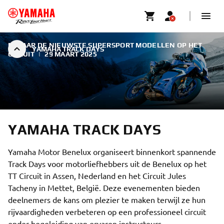
ERVAAR DE NIEUWSTE SUPERSPORT MODELLEN OP HET
YAMAHA TRACK DAYS
CIRCUIT
|
29 MAART 2025
YAMAHA TRACK DAYS
Yamaha Motor Benelux organiseert binnenkort spannende
Track Days voor motorliefhebbers uit de Benelux op het
TT Circuit in Assen, Nederland en het Circuit Jules
Tacheny in Mettet, België. Deze evenementen bieden
deelnemers de kans om plezier te maken terwijl ze hun
rijvaardigheden verbeteren op een professioneel circuit
onder begeleiding van ervaren instructeurs.