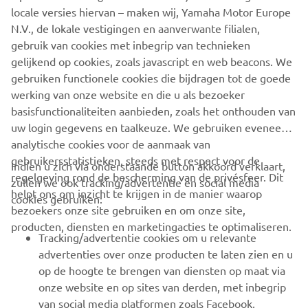
inschrijving bij de organisatoren ontvang je op een later
locale versies hiervan – maken wij, Yamaha Motor Europe
moment een inschrijflink.
N.V., de lokale vestigingen en aanverwante filialen,
gebruik van cookies met inbegrip van technieken
gelijkend op cookies, zoals javascript en web beacons. We
gebruiken functionele cookies die bijdragen tot de goede
MEER INFORMATIE
werking van onze website en die u als bezoeker
basisfunctionaliteiten aanbieden, zoals het onthouden van
uw login gegevens en taalkeuze. We gebruiken eveneens
analytische cookies voor de aanmaak van
gebruikersstatistieken, steeds met respect voor de
Indien u zich via onderstaande button akkoord verklaart,
regelgeving rond de bescherming van de privésfeer. Dit
zullen we ook tracking/advertentie en social media
CORPORATE
helpt ons om inzicht te krijgen in de manier waarop
cookies gebruiken:
bezoekers onze site gebruiken en om onze site,
producten, diensten en marketingacties te optimaliseren.
BUSINESS
Tracking/advertentie cookies om u relevante
advertenties over onze producten te laten zien en u
MEER YAMAHA
op de hoogte te brengen van diensten op maat via
onze website en op sites van derden, met inbegrip
van social media platformen zoals Facebook,
SUPPORT