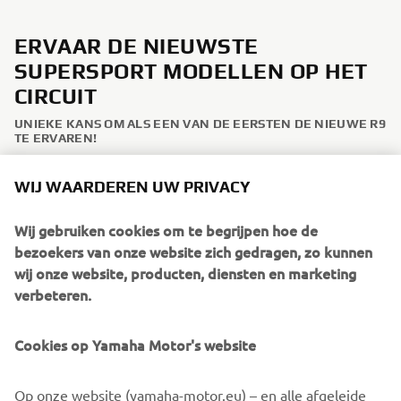
ERVAAR DE NIEUWSTE
SUPERSPORT MODELLEN OP HET
CIRCUIT
UNIEKE KANS OM ALS EEN VAN DE EERSTEN DE NIEUWE R9
TE ERVAREN!
Tijdens de Yamaha Track Days, op het TT Circuit in Assen,
WIJ WAARDEREN UW PRIVACY
Nederland, en het Circuit Jules Tacheny in Mettet, België
krijg je nu de exclusieve mogelijkheid om een proefrit te
Wij gebruiken cookies om te begrijpen hoe de
maken tijdens jouw sessie op een van de nieuwste
bezoekers van onze website zich gedragen, zo kunnen
Supersport modellen. De volgende modellen zullen
wij onze website, producten, diensten en marketing
R1 RACE, R9 & R7.
aanwezig zijn:
verbeteren.
Let op: Proefritten zijn uitsluitend mogelijk voor
deelnemers die zich hebben ingeschreven voor de Track
Cookies op Yamaha Motor's website
Days bij CRT Holland en/of Mertens Riding School. De
beschikbare motoren kunnen per niveau verschillen. Na
Op onze website (yamaha-motor.eu) – en alle afgeleide