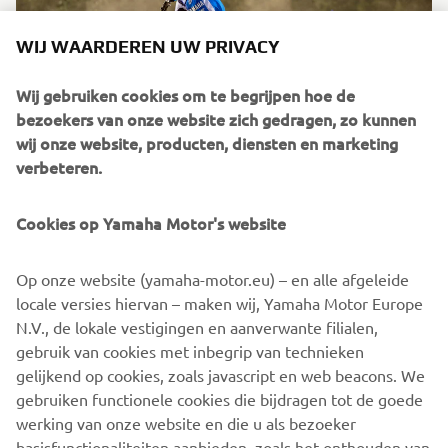
WIJ WAARDEREN UW PRIVACY
Wij gebruiken cookies om te begrijpen hoe de
bezoekers van onze website zich gedragen, zo kunnen
wij onze website, producten, diensten en marketing
verbeteren.
Voor 2027 krijgt de Yamaha YZ85 verbeteringen aan de
Cookies op Yamaha Motor's website
motor en het chassis om zijn concurrentiepositie te
versterken en de gebruiksvriendelijkheid en
Op onze website (yamaha-motor.eu) – en alle afgeleide
betrouwbaarheid te vergroten, wat bijdraagt aan lagere
locale versies hiervan – maken wij, Yamaha Motor Europe
gebruikskosten.
N.V., de lokale vestigingen en aanverwante filialen,
gebruik van cookies met inbegrip van technieken
gelijkend op cookies, zoals javascript en web beacons. We
gebruiken functionele cookies die bijdragen tot de goede
ONTDEK HET ASSORTIMENT
werking van onze website en die u als bezoeker
basisfunctionaliteiten aanbieden, zoals het onthouden van