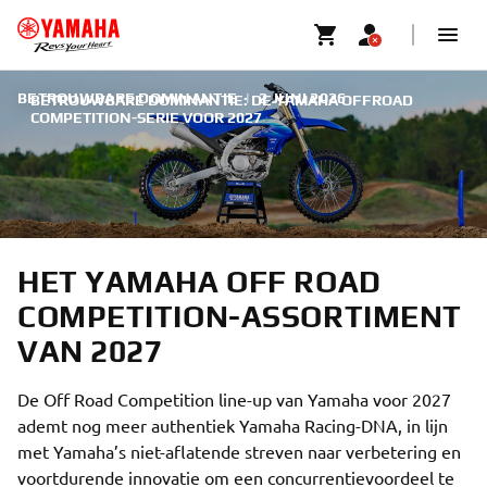
BETROUWBARE DOMINANTIE
|
2 JUNI 2026
BETROUWBARE DOMINANTIE: DE YAMAHA OFFROAD
COMPETITION-SERIE VOOR 2027
HET YAMAHA OFF ROAD
COMPETITION-ASSORTIMENT
VAN 2027
De Off Road Competition line-up van Yamaha voor 2027
ademt nog meer authentiek Yamaha Racing-DNA, in lijn
met Yamaha’s niet-aflatende streven naar verbetering en
voortdurende innovatie om een concurrentievoordeel te