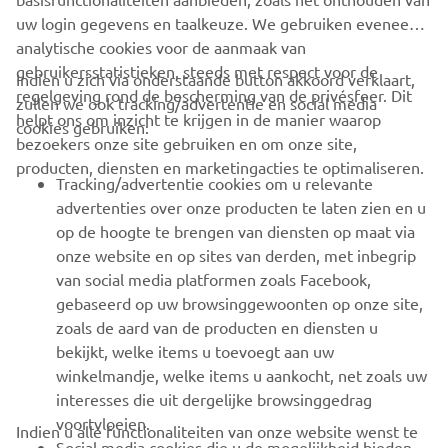
uw login gegevens en taalkeuze. We gebruiken eveneens
analytische cookies voor de aanmaak van
gebruikersstatistieken, steeds met respect voor de
Indien u zich via onderstaande button akkoord verklaart,
regelgeving rond de bescherming van de privésfeer. Dit
zullen we ook tracking/advertentie en social media
CORPORATE
helpt ons om inzicht te krijgen in de manier waarop
cookies gebruiken:
bezoekers onze site gebruiken en om onze site,
producten, diensten en marketingacties te optimaliseren.
BUSINESS
Tracking/advertentie cookies om u relevante
advertenties over onze producten te laten zien en u
MEER YAMAHA
op de hoogte te brengen van diensten op maat via
onze website en op sites van derden, met inbegrip
van social media platformen zoals Facebook,
SUPPORT
gebaseerd op uw browsinggewoonten op onze site,
zoals de aard van de producten en diensten u
bekijkt, welke items u toevoegt aan uw
NIEUWSBRIEF
winkelmandje, welke items u aankocht, net zoals uw
Wees de eerste die meer te weten komt over de nieuwste deals,
interesses die uit dergelijke browsinggedrag
speciale evenementen, nieuwe producten en nog veel meer
voortvloeien.
Indien u alle functionaliteiten van onze website wenst te
Social media cookies die u de mogelijkheid bieden