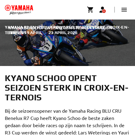
YAMAHA R3 EN R7 CUP POWERED BY KICXSTART, CROIX-EN-
KYANO SCHOO OPENT SEIZOEN STERK IN CROIX-EN-
TERNOIS 19 APRIL
TERNOIS
|
23 APRIL 2026
KYANO SCHOO OPENT
SEIZOEN STERK IN CROIX-EN-
TERNOIS
Bij de seizoensopener van de Yamaha Racing BLU CRU
Benelux R7 Cup heeft Kyano Schoo de beste zaken
gedaan door beide races op zijn naam te schrijven. In de
R3 Cup werden de winst gedeeld: Lars Weterings en Yauri