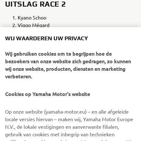
UITSLAG RACE 2
Kyano Schoo
Viggo Mégard
WIJ WAARDEREN UW PRIVACY
Delano Greven
Wij gebruiken cookies om te begrijpen hoe de
BEKIJK DE STAND
bezoekers van onze website zich gedragen, zo kunnen
wij onze website, producten, diensten en marketing
verbeteren.
De volgende ronde van de Yamaha Racing BLU CRU
Cookies op Yamaha Motor's website
Benelux R3 en R7 Cup wordt verreden op 2 en 3 mei op
de Motorsport Arena in het Duitse Oscherleben.
Op onze website (yamaha-motor.eu) – en alle afgeleide
locale versies hiervan – maken wij, Yamaha Motor Europe
BEKIJK DE KALENDER
N.V., de lokale vestigingen en aanverwante filialen,
gebruik van cookies met inbegrip van technieken