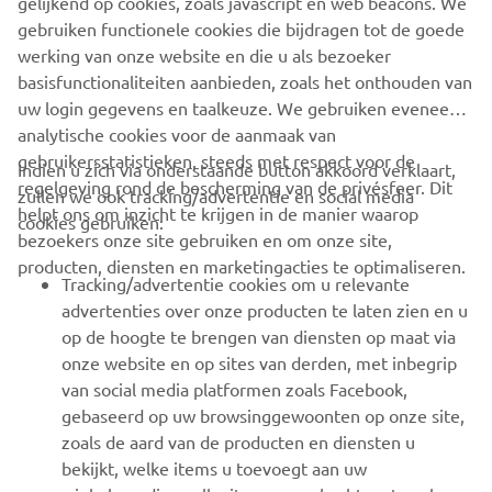
gelijkend op cookies, zoals javascript en web beacons. We
gebruiken functionele cookies die bijdragen tot de goede
MEER NIEUWS
werking van onze website en die u als bezoeker
basisfunctionaliteiten aanbieden, zoals het onthouden van
uw login gegevens en taalkeuze. We gebruiken eveneens
analytische cookies voor de aanmaak van
gebruikersstatistieken, steeds met respect voor de
Indien u zich via onderstaande button akkoord verklaart,
regelgeving rond de bescherming van de privésfeer. Dit
zullen we ook tracking/advertentie en social media
CORPORATE
helpt ons om inzicht te krijgen in de manier waarop
cookies gebruiken:
bezoekers onze site gebruiken en om onze site,
producten, diensten en marketingacties te optimaliseren.
BUSINESS
Tracking/advertentie cookies om u relevante
advertenties over onze producten te laten zien en u
MEER YAMAHA
op de hoogte te brengen van diensten op maat via
onze website en op sites van derden, met inbegrip
van social media platformen zoals Facebook,
SUPPORT
gebaseerd op uw browsinggewoonten op onze site,
zoals de aard van de producten en diensten u
bekijkt, welke items u toevoegt aan uw
NIEUWSBRIEF