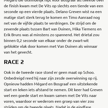
de finish kwam met De Vits op slechts een tiende van een
seconde op een vierde plaats. Delano Greven wist na een
matige start sterk terug te komen en Timo Aanraad nog
net van de vijfde plaats te verdringen. De strijd om de
zevende plaats tussen Bart van Duinen, Mika Tiemens en
Erik Bruns was al minstens zo spannend. Het drietal zou
binnen 0,2 seconde van elkaar onder de zwart-wit
geblokte vlak door komen met Van Duinen als winnaar
van het gevecht.
RACE 2
Ook in de tweede race stond er geen maat op Schoo.
Onbedreigd reed hij naar zijn zesde overwinning op rij.
Opnieuw hadden Mégard en Bosgraaf een uitstekende
start en leken iets afstand te nemen. Dit keer had Greven
wel een goede start en kwam samen met De Vits naar
voren, waardoor er wederom een groep van vier zou
strijden om de tweede plaats. Nadat in de eindfase