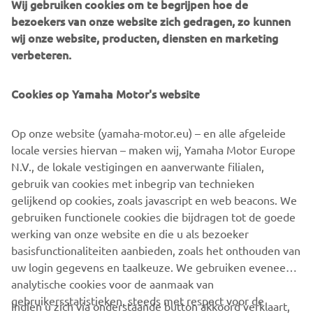
Wij gebruiken cookies om te begrijpen hoe de
zijn. Wie weet sta jij volgend jaar zelf aan de start van de
bezoekers van onze website zich gedragen, zo kunnen
Yamaha R9 Cup en beleef je deze unieke ervaring van
wij onze website, producten, diensten en marketing
dichtbij.
verbeteren.
Cookies op Yamaha Motor's website
IK HEB INTERESSE
Op onze website (yamaha-motor.eu) – en alle afgeleide
locale versies hiervan – maken wij, Yamaha Motor Europe
N.V., de lokale vestigingen en aanverwante filialen,
gebruik van cookies met inbegrip van technieken
1
/
6
gelijkend op cookies, zoals javascript en web beacons. We
gebruiken functionele cookies die bijdragen tot de goede
MEER NIEUWS
werking van onze website en die u als bezoeker
basisfunctionaliteiten aanbieden, zoals het onthouden van
uw login gegevens en taalkeuze. We gebruiken eveneens
analytische cookies voor de aanmaak van
gebruikersstatistieken, steeds met respect voor de
Indien u zich via onderstaande button akkoord verklaart,