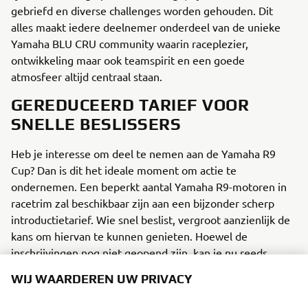
gebriefd en diverse challenges worden gehouden. Dit
alles maakt iedere deelnemer onderdeel van de unieke
Yamaha BLU CRU community waarin raceplezier,
ontwikkeling maar ook teamspirit en een goede
atmosfeer altijd centraal staan.
GEREDUCEERD TARIEF VOOR
SNELLE BESLISSERS
Heb je interesse om deel te nemen aan de Yamaha R9
Cup? Dan is dit het ideale moment om actie te
ondernemen. Een beperkt aantal Yamaha R9-motoren in
racetrim zal beschikbaar zijn aan een bijzonder scherp
introductietarief. Wie snel beslist, vergroot aanzienlijk de
kans om hiervan te kunnen genieten. Hoewel de
inschrijvingen nog niet geopend zijn, kan je nu reeds
volledig vrijblijvend je interesse kenbaar maken en op de
WIJ WAARDEREN UW PRIVACY
hoogte blijven van alle ontwikkelingen. Zonder
verplichtingen, maar mét de kans om tijdig voorbereid te