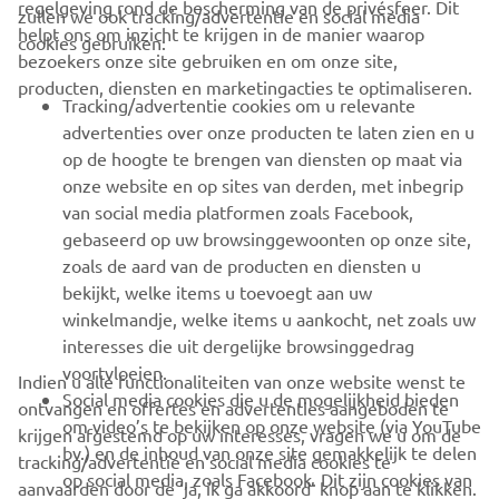
regelgeving rond de bescherming van de privésfeer. Dit
zullen we ook tracking/advertentie en social media
CORPORATE
helpt ons om inzicht te krijgen in de manier waarop
cookies gebruiken:
bezoekers onze site gebruiken en om onze site,
producten, diensten en marketingacties te optimaliseren.
BUSINESS
Tracking/advertentie cookies om u relevante
advertenties over onze producten te laten zien en u
MEER YAMAHA
op de hoogte te brengen van diensten op maat via
onze website en op sites van derden, met inbegrip
van social media platformen zoals Facebook,
SUPPORT
gebaseerd op uw browsinggewoonten op onze site,
zoals de aard van de producten en diensten u
bekijkt, welke items u toevoegt aan uw
NIEUWSBRIEF
winkelmandje, welke items u aankocht, net zoals uw
Wees de eerste die meer te weten komt over de nieuwste deals,
interesses die uit dergelijke browsinggedrag
speciale evenementen, nieuwe producten en nog veel meer
voortvloeien.
Indien u alle functionaliteiten van onze website wenst te
Social media cookies die u de mogelijkheid bieden
ontvangen en offertes en advertenties aangeboden te
om video’s te bekijken op onze website (via YouTube
krijgen afgestemd op uw interesses, vragen we u om de
bv.) en de inhoud van onze site gemakkelijk te delen
tracking/advertentie en social media cookies te
ABONNEREN
op social media, zoals Facebook. Dit zijn cookies van
aanvaarden door de ‘ja, ik ga akkoord’ knop aan te klikken.