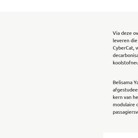
Via deze o
leveren die
CyberCat, 
decarbonisa
koolstofneu
Belisama Ya
afgestudee
kern van he
modulaire c
passagiersv