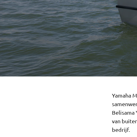
Yamaha Mo
samenwerk
Belisama 
van buite
bedrijf.