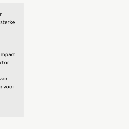
n 
sterke 
 
impact 
ctor 
van 
n voor 