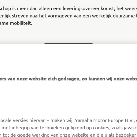
schap is meer dan alleen een leveringsovereenkomst; het weer
nlijk streven naarhet vormgeven van een werkelijk duurzame
eme mobiliteit.
ONTDEK BELISAMA
rs van onze website zich gedragen, zo kunnen wij onze webs
MEER YAMAHA
SUPPORT
ocale versies hiervan – maken wij, Yamaha Motor Europe N.V., 
MyYamaha
Webshop Support
 met inbegrip van technieken gelijkend op cookies, zoals javas
Yamaha Music
Onderdelen Catalogus
n tot de goede werking van onze website en die u als bezoeker