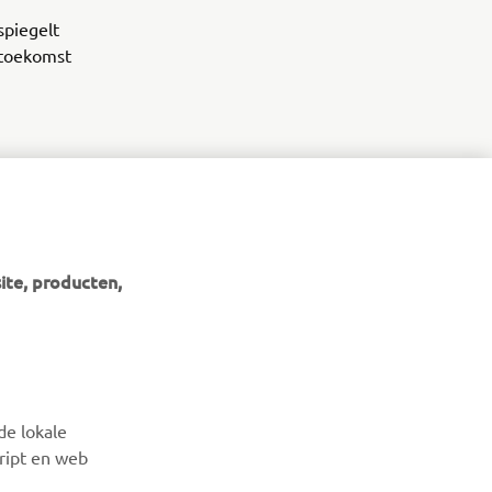
spiegelt
 toekomst
ite, producten,
NIEUWSBRIEF
Wees de eerste die meer te weten komt over de nieuwste
de lokale
deals, speciale evenementen, nieuwe producten en nog veel
cript en web
meer