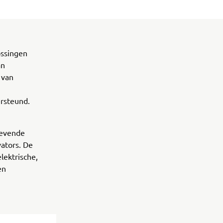
ossingen
an
 van
ersteund.
revende
ators. De
lektrische,
en