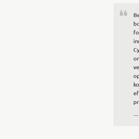
Be
bo
fo
in
Cy
on
ve
op
ko
ef
pr
— 