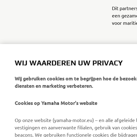
Dit partner
een gezame
voor mariti
WIJ WAARDEREN UW PRIVACY
Wij gebruiken cookies om te begrijpen hoe de bezoeke
diensten en marketing verbeteren.
Cookies op Yamaha Motor's website
CORPORATE
BUSINESS
Op onze website (yamaha-motor.eu) – en alle afgeleide l
Over ons
eBike-systemen
vestigingen en aanverwante filialen, gebruik van cookies
Nieuws
Autoriteiten
beacons. We gebruiken functionele cookies die bijdrage