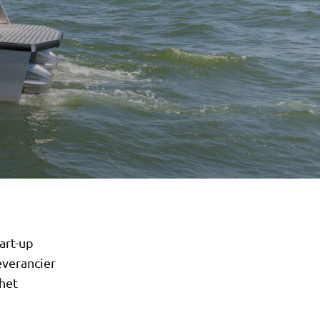
art-up
everancier
het