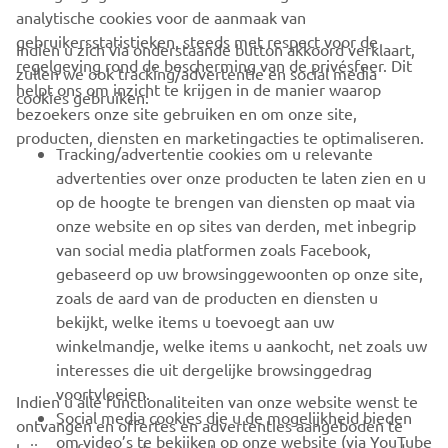
analytische cookies voor de aanmaak van
gebruikersstatistieken, steeds met respect voor de
Indien u zich via onderstaande button akkoord verklaart,
regelgeving rond de bescherming van de privésfeer. Dit
zullen we ook tracking/advertentie en social media
helpt ons om inzicht te krijgen in de manier waarop
cookies gebruiken:
bezoekers onze site gebruiken en om onze site,
producten, diensten en marketingacties te optimaliseren.
CORPORATE
Tracking/advertentie cookies om u relevante
advertenties over onze producten te laten zien en u
op de hoogte te brengen van diensten op maat via
BUSINESS
onze website en op sites van derden, met inbegrip
van social media platformen zoals Facebook,
MEER YAMAHA
gebaseerd op uw browsinggewoonten op onze site,
zoals de aard van de producten en diensten u
SUPPORT
bekijkt, welke items u toevoegt aan uw
winkelmandje, welke items u aankocht, net zoals uw
interesses die uit dergelijke browsinggedrag
NIEUWSBRIEF
voortvloeien.
Indien u alle functionaliteiten van onze website wenst te
Social media cookies die u de mogelijkheid bieden
ontvangen en offertes en advertenties aangeboden te
Wees de eerste die meer te weten komt over de nieuwste deals,
om video’s te bekijken op onze website (via YouTube