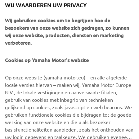
WIJ WAARDEREN UW PRIVACY
OVERVIEW
Wij gebruiken cookies om te begrijpen hoe de
bezoekers van onze website zich gedragen, zo kunnen
wij onze website, producten, diensten en marketing
Filters (1)
verbeteren.
Cookies op Yamaha Motor's website
Op onze website (yamaha-motor.eu) – en alle afgeleide
locale versies hiervan – maken wij, Yamaha Motor Europe
N.V., de lokale vestigingen en aanverwante filialen,
gebruik van cookies met inbegrip van technieken
gelijkend op cookies, zoals javascript en web beacons. We
Geen nieuws gevonden
gebruiken functionele cookies die bijdragen tot de goede
Wijzig filters of verken een ander segment
werking van onze website en die u als bezoeker
basisfunctionaliteiten aanbieden, zoals het onthouden van
uw login gegevens en taalkeuze. We gebruiken eveneens