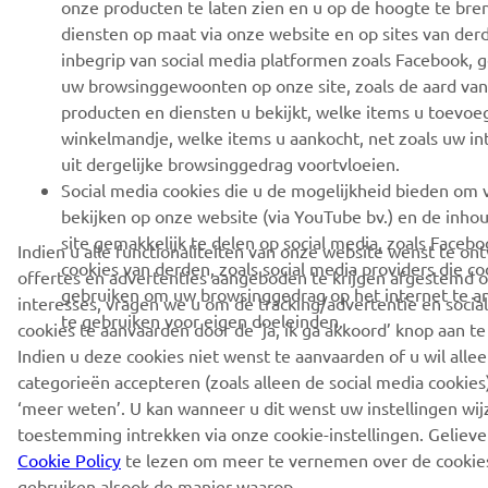
onze producten te laten zien en u op de hoogte te bre
diensten op maat via onze website en op sites van der
inbegrip van social media platformen zoals Facebook, 
uw browsinggewoonten op onze site, zoals de aard van
producten en diensten u bekijkt, welke items u toevoe
winkelmandje, welke items u aankocht, net zoals uw in
uit dergelijke browsinggedrag voortvloeien.
Social media cookies die u de mogelijkheid bieden om v
bekijken op onze website (via YouTube bv.) en de inho
site gemakkelijk te delen op social media, zoals Faceboo
Indien u alle functionaliteiten van onze website wenst te on
cookies van derden, zoals social media providers die co
offertes en advertenties aangeboden te krijgen afgestemd 
gebruiken om uw browsinggedrag op het internet te a
interesses, vragen we u om de tracking/advertentie en socia
te gebruiken voor eigen doeleinden.
cookies te aanvaarden door de ‘ja, ik ga akkoord’ knop aan te
Indien u deze cookies niet wenst te aanvaarden of u wil allee
categorieën accepteren (zoals alleen de social media cookies)
‘meer weten’. U kan wanneer u dit wenst uw instellingen wi
toestemming intrekken via onze cookie-instellingen. Geliev
Cookie Policy
te lezen om meer te vernemen over de cookie
gebruiken alsook de manier waarop.