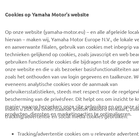
Cookies op Yamaha Motor's website
Op onze website (yamaha-motor.eu) – en alle afgeleide local
hiervan – maken wij, Yamaha Motor Europe N.V., de lokale v
en aanverwante filialen, gebruik van cookies met inbegrip va
technieken gelijkend op cookies, zoals javascript en web be
gebruiken functionele cookies die bijdragen tot de goede we
onze website en die u als bezoeker basisfunctionaliteiten aa
zoals het onthouden van uw login gegevens en taalkeuze. W
eveneens analytische cookies voor de aanmaak van
gebruikersstatistieken, steeds met respect voor de regelgev
bescherming van de privésfeer. Dit helpt ons om inzicht te kr
manier waarop bezoekers onze site gebruiken en om onze si
Indien u zich via onderstaande button akkoord verklaart, zul
producten, diensten en marketingacties te optimaliseren.
tracking/advertentie en social media cookies gebruiken:
Tracking/advertentie cookies om u relevante advertent