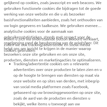
Wees de eerste die meer te weten komt over de nieuwste deals,
gelijkend op cookies, zoals javascript en web beacons. We
speciale evenementen, nieuwe producten en nog veel meer
gebruiken functionele cookies die bijdragen tot de goede
werking van onze website en die u als bezoeker
basisfunctionaliteiten aanbieden, zoals het onthouden van
uw login gegevens en taalkeuze. We gebruiken eveneens
ABONNEREN
analytische cookies voor de aanmaak van
gebruikersstatistieken, steeds met respect voor de
Indien u zich via onderstaande button akkoord verklaart,
regelgeving rond de bescherming van de privésfeer. Dit
Lees ons privacybeleid om te leren hoe we uw persoonlijke
zullen we ook tracking/advertentie en social media
helpt ons om inzicht te krijgen in de manier waarop
gegevens verwerken:
Privacyverklaring
cookies gebruiken:
bezoekers onze site gebruiken en om onze site,
producten, diensten en marketingacties te optimaliseren.
Belgium (Dutch)
Tracking/advertentie cookies om u relevante
advertenties over onze producten te laten zien en u
op de hoogte te brengen van diensten op maat via
onze website en op sites van derden, met inbegrip
van social media platformen zoals Facebook,
© Copyright - 2026 Yamaha Motor Europe N.V. - All Rights
gebaseerd op uw browsinggewoonten op onze site,
Reserved
zoals de aard van de producten en diensten u
bekijkt, welke items u toevoegt aan uw