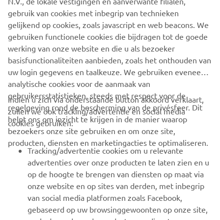
N.V., de lokale vestigingen en aanverwante filialen,
gebruik van cookies met inbegrip van technieken
gelijkend op cookies, zoals javascript en web beacons. We
Proefritten met een voorlopig rijbewijs zijn niet
gebruiken functionele cookies die bijdragen tot de goede
toegestaan.
werking van onze website en die u als bezoeker
basisfunctionaliteiten aanbieden, zoals het onthouden van
uw login gegevens en taalkeuze. We gebruiken eveneens
analytische cookies voor de aanmaak van
gebruikersstatistieken, steeds met respect voor de
Indien u zich via onderstaande button akkoord verklaart,
regelgeving rond de bescherming van de privésfeer. Dit
zullen we ook tracking/advertentie en social media
CORPORATE
helpt ons om inzicht te krijgen in de manier waarop
cookies gebruiken:
bezoekers onze site gebruiken en om onze site,
producten, diensten en marketingacties te optimaliseren.
BUSINESS
Tracking/advertentie cookies om u relevante
advertenties over onze producten te laten zien en u
MEER YAMAHA
op de hoogte te brengen van diensten op maat via
onze website en op sites van derden, met inbegrip
van social media platformen zoals Facebook,
SUPPORT
gebaseerd op uw browsinggewoonten op onze site,