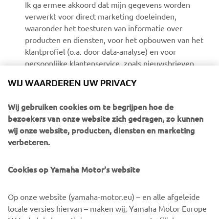
Ik ga ermee akkoord dat mijn gegevens worden
verwerkt voor direct marketing doeleinden,
waaronder het toesturen van informatie over
producten en diensten, voor het opbouwen van het
klantprofiel (o.a. door data-analyse) en voor
persoonlijke klantenservice, zoals nieuwsbrieven,
speciale acties , uitnodigingen voor evenementen
WIJ WAARDEREN UW PRIVACY
(proefritten en beurzen)
Wij gebruiken cookies om te begrijpen hoe de
Als je eerder marketingtoestemming hebt gegeven en
bezoekers van onze website zich gedragen, zo kunnen
deze wilt intrekken, kun je dit doen via je
MyYamaha-
wij onze website, producten, diensten en marketing
profiel.
verbeteren.
Door verder te gaan, bevestigt u dat u het privacybeleid
Cookies op Yamaha Motor's website
hebt gelezen.
Op onze website (yamaha-motor.eu) – en alle afgeleide
locale versies hiervan – maken wij, Yamaha Motor Europe
PROEFRIT AANVRAGEN