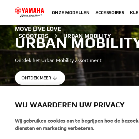
ONZE MODELLEN
ACCESSOIRES
KLE
MOVE LIVE LOVE
SCOOTERS
URBAN MOBILITY
URBAN MOBILIT
Ontdek het Urban Mobility assortiment
ONTDEK MEER
Professionele bestuurder met gevorderde vaardigheid afgeb
WIJ WAARDEREN UW PRIVACY
Wij gebruiken cookies om te begrijpen hoe de bezoeke
diensten en marketing verbeteren.