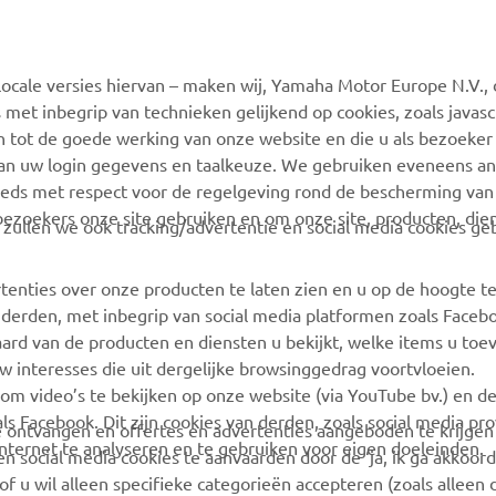
MEER YAMAHA
SUPPORT
ocale versies hiervan – maken wij, Yamaha Motor Europe N.V., 
MyYamaha
Webshop Support
 met inbegrip van technieken gelijkend op cookies, zoals javas
Yamaha Music
Onderdelen Catalogus
n tot de goede werking van onze website en die u als bezoeker
van uw login gegevens en taalkeuze. We gebruiken eveneens an
Yamaha Racing
Onderhoudsafspraak
eeds met respect voor de regelgeving rond de bescherming van 
maken
Yamaha Motor Global
 bezoekers onze site gebruiken en om onze site, producten, die
, zullen we ook tracking/advertentie en social media cookies ge
Vind een Yamaha-dealer
Mobiele apps
Beheer van
tenties over onze producten te laten zien en u op de hoogte t
Afvalbatterijen
 derden, met inbegrip van social media platformen zoals Faceb
ard van de producten en diensten u bekijkt, welke items u toe
w interesses die uit dergelijke browsinggedrag voortvloeien.
 om video’s te bekijken op onze website (via YouTube bv.) en d
ls Facebook. Dit zijn cookies van derden, zoals social media pro
 te ontvangen en offertes en advertenties aangeboden te krijge
ternet te analyseren en te gebruiken voor eigen doeleinden.
n social media cookies te aanvaarden door de ‘ja, ik ga akkoord
of u wil alleen specifieke categorieën accepteren (zoals alleen 