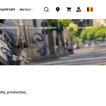
& SUPPORT
NU SHOPPEN
ban Mobility
Scooters vergelijken
Proefrit aanvragen
ite, producten,