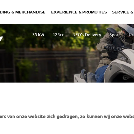
DING & MERCHANDISE
EXPERIENCE & PROMOTIES
SERVICE 
35 kW
125cc
NEO's Delivery
Sport
Ur
Y
eeld op een gesloten terrein.
rs van onze website zich gedragen, zo kunnen wij onze webs