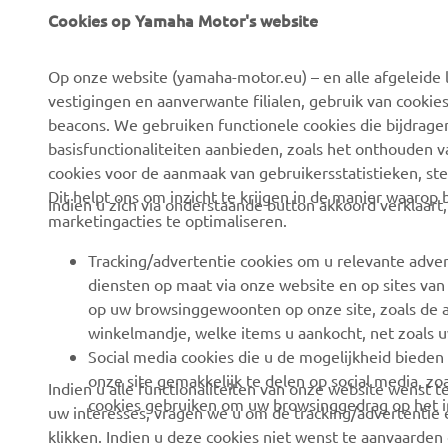
Cookies op Yamaha Motor's website
CORPORATE
BUSINESS
Op onze website (yamaha-motor.eu) – en alle afgeleide l
Over ons
eBike-systemen
vestigingen en aanverwante filialen, gebruik van cookies
Nieuws
Autoriteiten
beacons. We gebruiken functionele cookies die bijdrage
basisfunctionaliteiten aanbieden, zoals het onthouden 
Evenementen
Golfterreinen
cookies voor de aanmaak van gebruikersstatistieken, st
Pers
Eerstehulpverleners
Dit helpt ons om inzicht te krijgen in de manier waarop
Indien u zich via onderstaande button akkoord verklaart
marketingacties te optimaliseren.
Werken bij Yamaha
Rijscholen
Dealer worden
Robotics
Tracking/advertentie cookies om u relevante adver
diensten op maat via onze website en op sites van
Mensenrechtenbeleid
Partnerschappen
op uw browsinggewoonten op onze site, zoals de a
Basisbeleid inzake
Technische informatie
winkelmandje, welke items u aankocht, net zoals u
duurzaamheid
voor onafhankelijke
Social media cookies die u de mogelijkheid bieden
dealers
onze site gemakkelijk te delen op social media, zoa
Indien u alle functionaliteiten van onze website wenst
Klokkenluiderskanaal
cookies gebruiken om uw browsinggedrag op het in
uw interesses, vragen we u om de tracking/advertentie e
Yamalube Safety Data
klikken. Indien u deze cookies niet wenst te aanvaarden 
Sheets