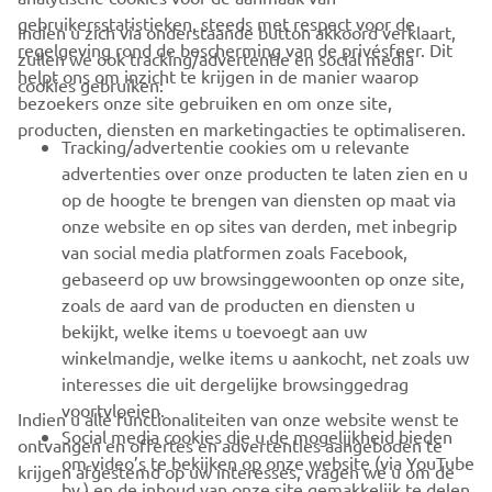
gebruikersstatistieken, steeds met respect voor de
Indien u zich via onderstaande button akkoord verklaart,
regelgeving rond de bescherming van de privésfeer. Dit
zullen we ook tracking/advertentie en social media
CORPORATE
helpt ons om inzicht te krijgen in de manier waarop
cookies gebruiken:
bezoekers onze site gebruiken en om onze site,
producten, diensten en marketingacties te optimaliseren.
BUSINESS
Tracking/advertentie cookies om u relevante
advertenties over onze producten te laten zien en u
MEER YAMAHA
op de hoogte te brengen van diensten op maat via
onze website en op sites van derden, met inbegrip
van social media platformen zoals Facebook,
SUPPORT
gebaseerd op uw browsinggewoonten op onze site,
zoals de aard van de producten en diensten u
bekijkt, welke items u toevoegt aan uw
NIEUWSBRIEF
winkelmandje, welke items u aankocht, net zoals uw
Wees de eerste die meer te weten komt over de nieuwste deals,
interesses die uit dergelijke browsinggedrag
speciale evenementen, nieuwe producten en nog veel meer
voortvloeien.
Indien u alle functionaliteiten van onze website wenst te
Social media cookies die u de mogelijkheid bieden
ontvangen en offertes en advertenties aangeboden te
om video’s te bekijken op onze website (via YouTube
krijgen afgestemd op uw interesses, vragen we u om de
bv.) en de inhoud van onze site gemakkelijk te delen