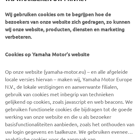
Wij gebruiken cookies om te begrijpen hoe de
bezoekers van onze website zich gedragen, zo kunnen
wij onze website, producten, diensten en marketing
verbeteren.
Cookies op Yamaha Motor's website
Op onze website (yamaha-motor.eu) – en alle afgeleide
Wacht nu tot jouw Yamaha de software-update heeft
locale versies hiervan – maken wij, Yamaha Motor Europe
voltooid. Belangrijk: schakel het voertuig niet uit,
N.V., de lokale vestigingen en aanverwante filialen,
verwijder de USB-stick niet en zet het voertuig niet in
gebruik van cookies met inbegrip van technieken
beweging totdat de update is voltooid. Wanneer je het
gelijkend op cookies, zoals javascript en web beacons. We
bericht krijgt dat de update is voltooid, kan je de USB-stick
gebruiken functionele cookies die bijdragen tot de goede
verwijderen en genieten van de rit!
werking van onze website en die u als bezoeker
basisfunctionaliteiten aanbieden, zoals het onthouden van
uw login gegevens en taalkeuze. We gebruiken eveneens
analytische cookies voor de aanmaak van