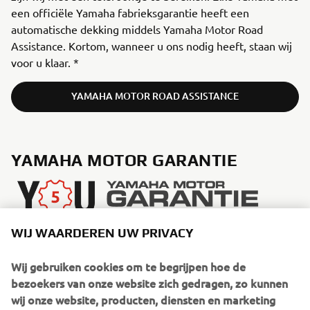
een officiële Yamaha fabrieksgarantie heeft een
automatische dekking middels Yamaha Motor Road
Assistance. Kortom, wanneer u ons nodig heeft, staan wij
voor u klaar. *
YAMAHA MOTOR ROAD ASSISTANCE
YAMAHA MOTOR GARANTIE
WIJ WAARDEREN UW PRIVACY
Naast de 36 maanden garantie is jouw Yamaha product
voorzien van een aanvullende verlengde garantie van 24
Wij gebruiken cookies om te begrijpen hoe de
maanden. Hiermee kan je dus 3 + 2= 5 jaar onbezorgd
bezoekers van onze website zich gedragen, zo kunnen
gebruikmaken van jouw Yamaha.
wij onze website, producten, diensten en marketing