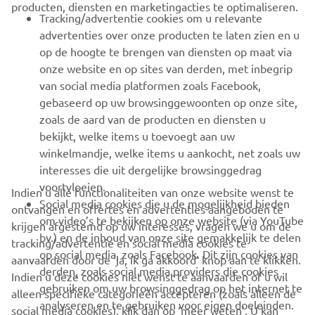
producten, diensten en marketingacties te optimaliseren.
BUSINESS
Tracking/advertentie cookies om u relevante
advertenties over onze producten te laten zien en u
MEER YAMAHA
op de hoogte te brengen van diensten op maat via
onze website en op sites van derden, met inbegrip
van social media platformen zoals Facebook,
SUPPORT
gebaseerd op uw browsinggewoonten op onze site,
zoals de aard van de producten en diensten u
bekijkt, welke items u toevoegt aan uw
NIEUWSBRIEF
winkelmandje, welke items u aankocht, net zoals uw
Wees de eerste die meer te weten komt over de nieuwste deals,
interesses die uit dergelijke browsinggedrag
speciale evenementen, nieuwe producten en nog veel meer
voortvloeien.
Indien u alle functionaliteiten van onze website wenst te
Social media cookies die u de mogelijkheid bieden
ontvangen en offertes en advertenties aangeboden te
om video’s te bekijken op onze website (via YouTube
krijgen afgestemd op uw interesses, vragen we u om de
bv.) en de inhoud van onze site gemakkelijk te delen
tracking/advertentie en social media cookies te
ABONNEREN
op social media, zoals Facebook. Dit zijn cookies van
aanvaarden door de ‘ja, ik ga akkoord’ knop aan te klikken.
derden, zoals social media providers die cookies
Indien u deze cookies niet wenst te aanvaarden of u wil
gebruiken om uw browsinggedrag op het internet te
Lees ons privacybeleid om te leren hoe we uw persoonlijke
alleen specifieke categorieën accepteren (zoals alleen de
analyseren en te gebruiken voor eigen doeleinden.
gegevens verwerken:
Privacyverklaring
social media cookies), klik dan op ‘meer weten’. U kan