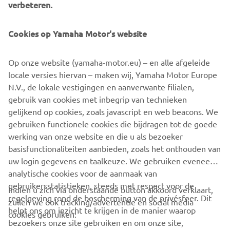
verbeteren.
YOU GARANTIE
Cookies op Yamaha Motor's website
Op onze website (yamaha-motor.eu) – en alle afgeleide
locale versies hiervan – maken wij, Yamaha Motor Europe
N.V., de lokale vestigingen en aanverwante filialen,
gebruik van cookies met inbegrip van technieken
gelijkend op cookies, zoals javascript en web beacons. We
gebruiken functionele cookies die bijdragen tot de goede
werking van onze website en die u als bezoeker
basisfunctionaliteiten aanbieden, zoals het onthouden van
uw login gegevens en taalkeuze. We gebruiken eveneens
analytische cookies voor de aanmaak van
gebruikersstatistieken, steeds met respect voor de
Indien u zich via onderstaande button akkoord verklaart,
regelgeving rond de bescherming van de privésfeer. Dit
zullen we ook tracking/advertentie en social media
CORPORATE
helpt ons om inzicht te krijgen in de manier waarop
cookies gebruiken:
bezoekers onze site gebruiken en om onze site,