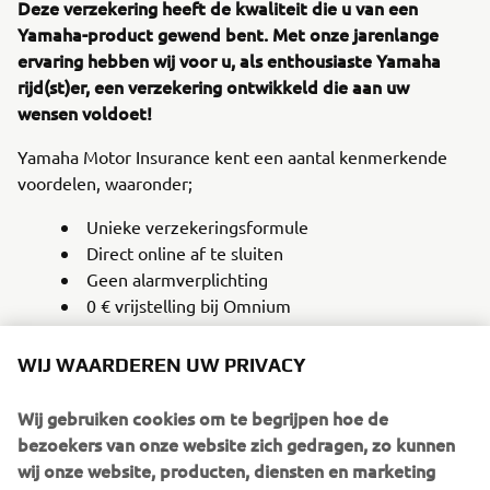
Deze verzekering heeft de kwaliteit die u van een
Yamaha-product gewend bent. Met onze jarenlange
ervaring hebben wij voor u, als enthousiaste Yamaha
rijd(st)er, een verzekering ontwikkeld die aan uw
wensen voldoet!
Yamaha Motor Insurance kent een aantal kenmerkende
voordelen, waaronder;
Unieke verzekeringsformule
Direct online af te sluiten
Geen alarmverplichting
0 € vrijstelling bij Omnium
36 maanden als nieuw verzekerd
WIJ WAARDEREN UW PRIVACY
Full Omnium mogelijk voor moto's tot 15 jaar
Steeds een "concurrentiële premie" zonder
Wij gebruiken cookies om te begrijpen hoe de
combinatie met de autoverzekering!
bezoekers van onze website zich gedragen, zo kunnen
Overstapservice
wij onze website, producten, diensten en marketing
verbeteren.
Premie berekenen en verzekering afsluiten.