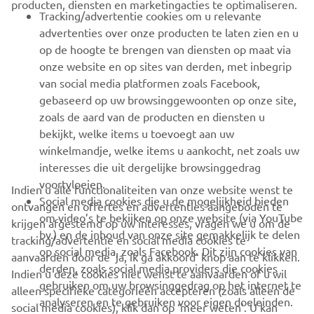
Tracking/advertentie cookies om u relevante
advertenties over onze producten te laten zien en u
MEER YAMAHA
op de hoogte te brengen van diensten op maat via
onze website en op sites van derden, met inbegrip
SUPPORT
van social media platformen zoals Facebook,
gebaseerd op uw browsinggewoonten op onze site,
zoals de aard van de producten en diensten u
bekijkt, welke items u toevoegt aan uw
NIEUWSBRIEF
winkelmandje, welke items u aankocht, net zoals uw
Wees de eerste die meer te weten komt over de nieuwste deals,
interesses die uit dergelijke browsinggedrag
speciale evenementen, nieuwe producten en nog veel meer
voortvloeien.
Indien u alle functionaliteiten van onze website wenst te
Social media cookies die u de mogelijkheid bieden
ontvangen en offertes en advertenties aangeboden te
om video’s te bekijken op onze website (via YouTube
krijgen afgestemd op uw interesses, vragen we u om de
bv.) en de inhoud van onze site gemakkelijk te delen
tracking/advertentie en social media cookies te
ABONNEREN
op social media, zoals Facebook. Dit zijn cookies van
aanvaarden door de ‘ja, ik ga akkoord’ knop aan te klikken.
derden, zoals social media providers die cookies
Indien u deze cookies niet wenst te aanvaarden of u wil
gebruiken om uw browsinggedrag op het internet te
Lees ons privacybeleid om te leren hoe we uw persoonlijke
alleen specifieke categorieën accepteren (zoals alleen de
gegevens verwerken:
Privacyverklaring
analyseren en te gebruiken voor eigen doeleinden.
social media cookies), klik dan op ‘meer weten’. U kan
wanneer u dit wenst uw instellingen wijzingen of uw