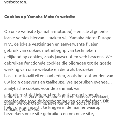
Lees
hier
meer over de Yamaha Motor Insurance. Voor
Cookies op Yamaha Motor's website
meer informatie bel 0032 808 49 61 of
mail info@yamahamotorinsurance.be.
Op onze website (yamaha-motor.eu) – en alle afgeleide
Via onderstaande button verlaat je de website yamaha-
locale versies hiervan – maken wij, Yamaha Motor Europe
motor.eu en wordt u automatisch doorverwezen naar
N.V., de lokale vestigingen en aanverwante filialen,
Yamahamotorinsurance.be. Yamahamotorinsurance.be is
gebruik van cookies met inbegrip van technieken
onderdeel van Combi Motors Verzekeringen B.V.
gelijkend op cookies, zoals javascript en web beacons. We
gebruiken functionele cookies die bijdragen tot de goede
PREMIE BEREKENEN
werking van onze website en die u als bezoeker
basisfunctionaliteiten aanbieden, zoals het onthouden van
uw login gegevens en taalkeuze. We gebruiken eveneens
analytische cookies voor de aanmaak van
gebruikersstatistieken, steeds met respect voor de
Indien u zich via onderstaande button akkoord verklaart,
regelgeving rond de bescherming van de privésfeer. Dit
zullen we ook tracking/advertentie en social media
CORPORATE
helpt ons om inzicht te krijgen in de manier waarop
cookies gebruiken:
bezoekers onze site gebruiken en om onze site,
BUSINESS
producten, diensten en marketingacties te optimaliseren.