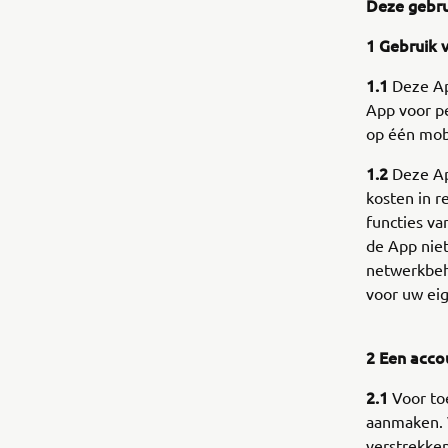
Deze gebru
1 Gebruik 
1.1
Deze Ap
App voor pe
op één mob
1.2
Deze Ap
kosten in r
functies v
de App niet
netwerkbeh
voor uw ei
2 Een acc
2.1
Voor toe
aanmaken. 
verstrekken