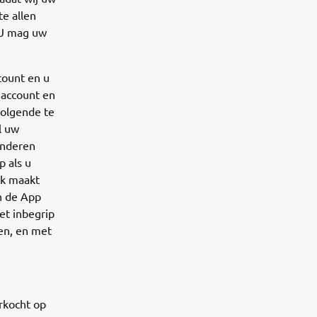
e allen
 U mag uw
count en u
 account en
volgende te
l uw
anderen
 als u
ik maakt
n de App
et inbegrip
en, en met
erkocht op