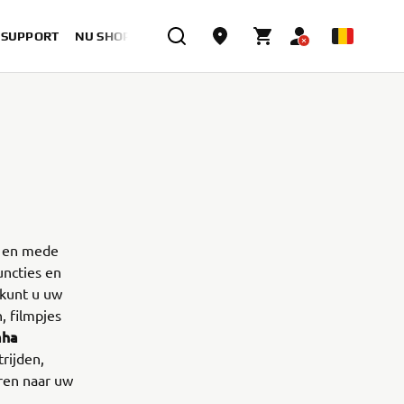
& SUPPORT
NU SHOPPEN
, en mede
uncties en
 kunt u uw
, filmpjes
aha
rijden,
uren naar uw