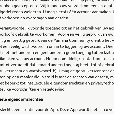
 hebben geaccepteerd. Wij kunnen uw verzoek om een account t
nigerlei reden weigeren. U mag slechts één account aanmaken.
et verkopen en overdragen aan derden.
erantwoordelijk voor de toegang tot en het gebruik van uw ac
orloofd gebruik te voorkomen. Voor een veilig gebruik van uw
ilig en prettig gebruik van de Yamaha Community dient u het 
el een veilig wachtwoord in om in te loggen bij uw account. Dee
 niet met anderen en geef anderen geen toegang tot en laat 
ikmaken van uw account. Neem onmiddellijk contact met ons op
omt of vermoedt dat iemand anders toegang heeft tot of gebru
ruikersnaam en wachtwoord. b) U mag de gebruikerscontent e
ken op een manier die in strijd is met de rechten van derden, m
et beperkt tot intellectuele eigendomsrechten en privacyrecht
elijke voorschriften en regelgeving.
tuele eigendomsrechten
 slechts een licentie voor de App. Deze App wordt niet aan u v