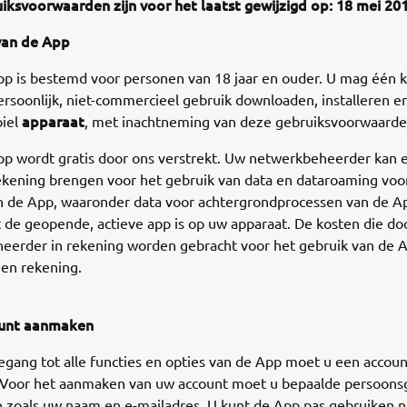
iksvoorwaarden zijn voor het laatst gewijzigd op: 18 mei 20
van de App
p is bestemd voor personen van 18 jaar en ouder. U mag één k
rsoonlijk, niet-commercieel gebruik downloaden, installeren e
apparaat
iel
, met inachtneming van deze gebruiksvoorwaard
p wordt gratis door ons verstrekt. Uw netwerkbeheerder kan 
ekening brengen voor het gebruik van data en dataroaming voo
an de App, waaronder data voor achtergrondprocessen van de 
 de geopende, actieve app is op uw apparaat. De kosten die do
eerder in rekening worden gebracht voor het gebruik van de A
gen rekening.
ount aanmaken
gang tot alle functies en opties van de App moet u een accoun
Voor het aanmaken van uw account moet u bepaalde persoon
 zoals uw naam en e-mailadres. U kunt de App pas gebruiken n