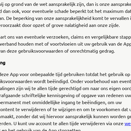
ij op grond van de wet aansprakelijk zijn, dan is onze aansprake
d dan ook, voor eventuele schade beperkt tot het maximum dat
an. De beperking van onze aansprakelijkheid komt te vervallen 
eroorzaakt door opzet of grove nalatigheid aan onze zijde.
art ons van eventuele verzoeken, claims en vergelijkbare stap
verband houden met of voortvloeien uit uw gebruik van de App
van deze gebruiksvoorwaarden of onrechtmatig gedrag.
ing
deze App voor onbepaalde tijd gebruiken totdat het gebruik op
iksvoorwaarden wordt beëindigd. Onder voorbehoud van even
lingen zijn wij te allen tijde gerechtigd om naar ons eigen oor
rafgaande schriftelijke kennisgeving of opgave van redenen uw
f permanent met onmiddellijke ingang te beëindigen, om uw
ontent te verwijderen of te wijzigen en om te voorkomen dat 
maakt, zonder dat wij hiervoor aansprakelijk kunnen worden g
erden. U kunt uw account te allen tijde verwijderen via onze
we
t en het gebruik van de App stopzetten.