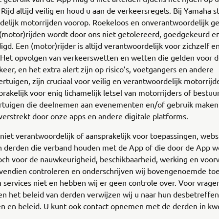
 Rijd altijd veilig en houd u aan de verkeersregels. Bij Yamaha s
delijk motorrijden voorop. Roekeloos en onverantwoordelijk g
 (motor)rijden wordt door ons niet getolereerd, goedgekeurd e
d. Een (motor)rijder is altijd verantwoordelijk voor zichzelf en
g. Het opvolgen van verkeerswetten en wetten die gelden voor
keer, en het extra alert zijn op risico’s, voetgangers en andere
rtuigen, zijn cruciaal voor veilig en verantwoordelijk motorrij
sprakelijk voor enig lichamelijk letsel van motorrijders of bestu
rtuigen die deelnemen aan evenementen en/of gebruik maken
verstrekt door onze apps en andere digitale platforms.
 niet verantwoordelijk of aansprakelijk voor toepassingen, webs
an derden die verband houden met de App of die door de App 
noch voor de nauwkeurigheid, beschikbaarheid, werking en voo
ovendien controleren en onderschrijven wij bovengenoemde to
 services niet en hebben wij er geen controle over. Voor vrage
n het beleid van derden verwijzen wij u naar hun desbetreffe
n en beleid. U kunt ook contact opnemen met de derden in kw