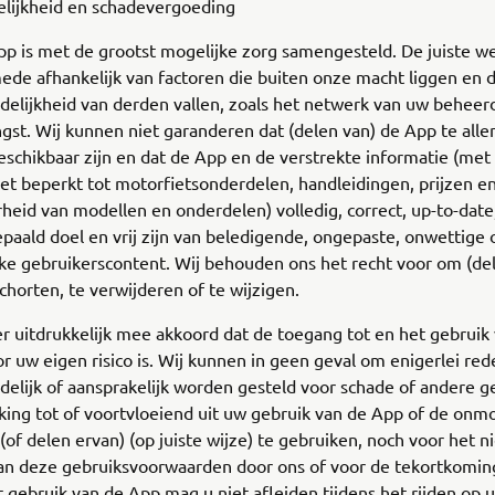
elijkheid en schadevergoeding
p is met de grootst mogelijke zorg samengesteld. De juiste w
ede afhankelijk van factoren die buiten onze macht liggen en 
elijkheid van derden vallen, zoals het netwerk van uw beheerde
st. Wij kunnen niet garanderen dat (delen van) de App te allen
beschikbaar zijn en dat de App en de verstrekte informatie (met
et beperkt tot motorfietsonderdelen, handleidingen, prijzen e
heid van modellen en onderdelen) volledig, correct, up-to-date
paald doel en vrij zijn van beledigende, ongepaste, onwettige 
ke gebruikerscontent. Wij behouden ons het recht voor om (de
chorten, te verwijderen of te wijzigen.
r uitdrukkelijk mee akkoord dat de toegang tot en het gebruik
or uw eigen risico is. Wij kunnen in geen geval om enigerlei red
elijk of aansprakelijk worden gesteld voor schade of andere 
ing tot of voortvloeiend uit uw gebruik van de App of de onmo
of delen ervan) (op juiste wijze) te gebruiken, noch voor het ni
n deze gebruiksvoorwaarden door ons of voor de tekortkomin
 gebruik van de App mag u niet afleiden tijdens het rijden op 