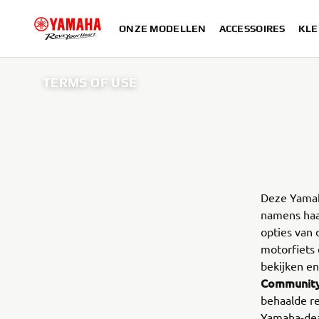
ONZE MODELLEN
ACCESSOIRES
KLE
TERMS OF USE
Deze Yam
namens haar
opties van
motorfiets 
bekijken en
Communit
behaalde re
Yamaha-dea