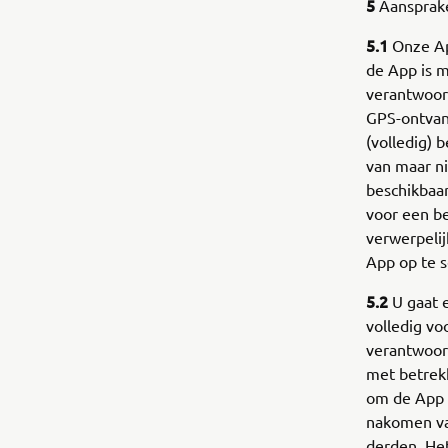
5
Aansprak
5.1
Onze Ap
de App is m
verantwoord
GPS-ontvang
(volledig) 
van maar ni
beschikbaar
voor een be
verwerpelij
App op te s
5.2
U gaat e
volledig vo
verantwoord
met betrekk
om de App (
nakomen va
derden. Het