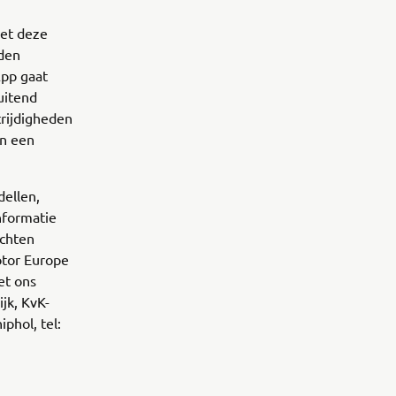
met deze
den
App gaat
uitend
trijdigheden
en een
dellen,
nformatie
echten
tor Europe
et ons
jk, KvK-
phol, tel: