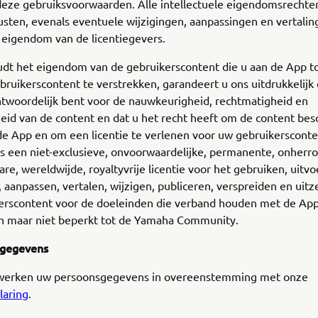
deze gebruiksvoorwaarden. Alle intellectuele eigendomsrechte
sten, evenals eventuele wijzigingen, aanpassingen en vertalin
 eigendom van de licentiegevers.
dt het eigendom van de gebruikerscontent die u aan de App t
ruikerscontent te verstrekken, garandeert u ons uitdrukkelijk d
ntwoordelijk bent voor de nauwkeurigheid, rechtmatigheid en
heid van de content en dat u het recht heeft om de content bes
 de App en om een licentie te verlenen voor uw gebruikersconte
s een niet-exclusieve, onvoorwaardelijke, permanente, onherro
re, wereldwijde, royaltyvrije licentie voor het gebruiken, uitvo
aanpassen, vertalen, wijzigen, publiceren, verspreiden en uit
erscontent voor de doeleinden die verband houden met de Ap
an maar niet beperkt tot de Yamaha Community.
sgegevens
werken uw persoonsgegevens in overeenstemming met onze
laring
.