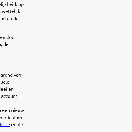
lijkheid, op
 wettelijk
indien de
pen door
, de
 grond van
tuele
deel en
 account
u een nieuw
esteld door
bsite
en de