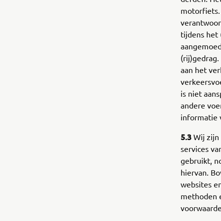
motorfiets.
verantwoor
tijdens het
aangemoedig
(rij)gedra
aan het ver
verkeersvoe
is niet aan
andere voe
informatie 
5.3
Wij zijn
services v
gebruikt, 
hiervan. B
websites en
methoden e
voorwaarde