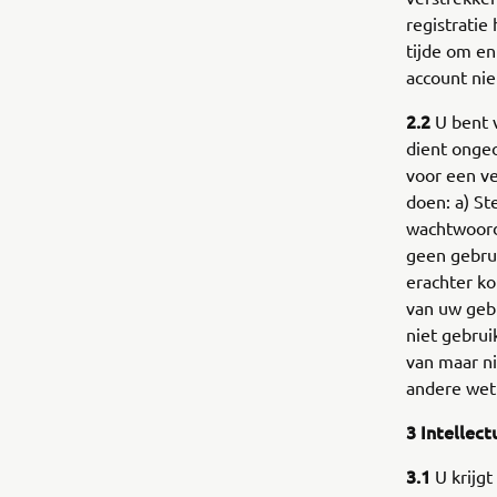
registratie
tijde om e
account ni
2.2
U bent v
dient ongeo
voor een ve
doen: a) St
wachtwoord
geen gebru
erachter k
van uw geb
niet gebrui
van maar ni
andere wett
3 Intellec
3.1
U krijgt