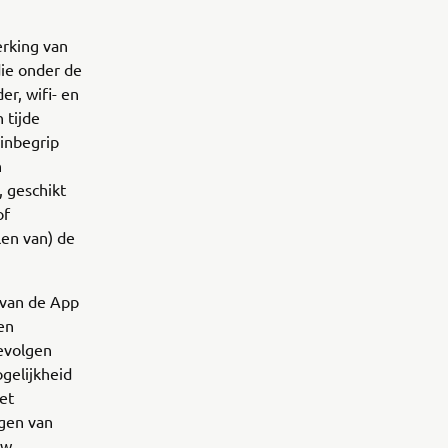
erking van
die onder de
r, wifi- en
 tijde
 inbegrip
n
, geschikt
of
len van) de
 van de App
en
gevolgen
gelijkheid
et
gen van
uw