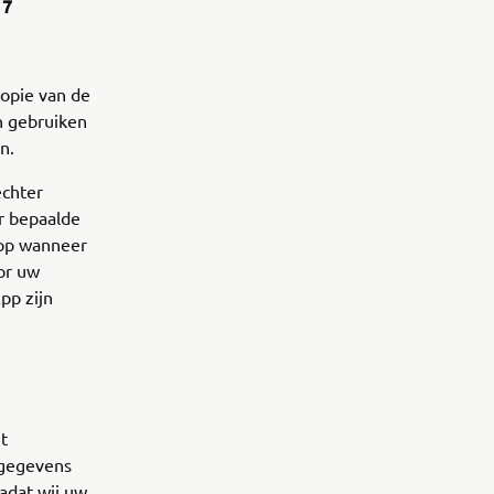
17
opie van de
n gebruiken
en.
echter
r bepaalde
App wanneer
or uw
pp zijn
t
sgegevens
adat wij uw