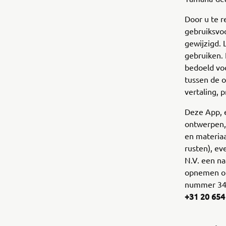
Door u te 
gebruiksvo
gewijzigd.
gebruiken. 
bedoeld voo
tussen de 
vertaling, 
Deze App, 
ontwerpen,
en materiaa
rusten), e
N.V. een n
opnemen op
nummer 340
+31 20 654