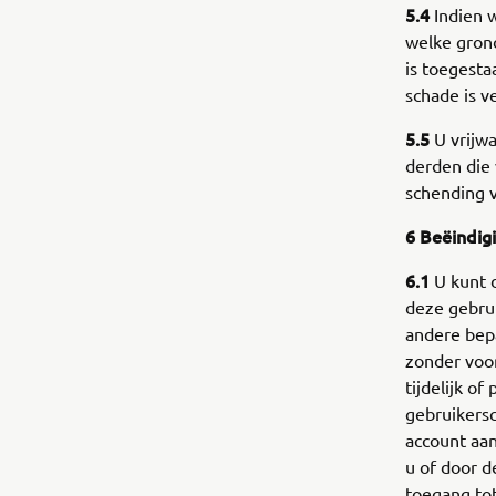
5.4
Indien w
welke gron
is toegesta
schade is v
5.5
U vrijwa
derden die 
schending 
6 Beëindig
6.1
U kunt 
deze gebru
andere bepa
zonder voo
tijdelijk o
gebruikersc
account aan
u of door d
toegang to