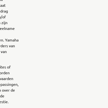
taat
edrag
n/of
 zijn
 deelname
den. Yamaha
urders van
 van
ites of
worden
rwaarden
epassingen,
n over de
nde
estie.