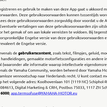
registreren en gebruik te maken van deze App gaat u akkoord 
orwaarden. Deze gebruiksvoorwaarden kunnen tussentijds wor
 Lees deze gebruiksvoorwaarden zorgvuldig door voordat u de 
Eventuele vertalingen van deze gebruiksvoorwaarden zijn uitsl
r het gemak of om aan lokale vereisten te voldoen. Bij tegens
oorspronkelijke Engelse versie van deze gebruiksvoorwaarden 
prevaleert de Engelse versie.
gebruikerscontent
evenals de
, zoals tekst, filmpjes, geluid, mo
 handleidingen, gemaakte motorfietsconfiguraties en andere i
l (waaronder alle informatie waarop intellectuele eigendomsr
venals de Yamaha Community, worden beheerd door Yamaha Mo
aamloze vennootschap naar Nederlands recht. U kunt contact m
 het volgende adres: Koolhovenlaan 101 (1119 NC) Schiphol-Ri
84613, Digital Marketing & CRM, Postbus 75033, 1117 ZN Schi
 6000
;
app.termsofuse@YAMAHA-MOTOR.eu