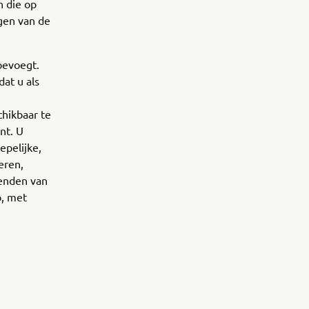
n die op
gen van de
oevoegt.
at u als
chikbaar te
nt. U
epelijke,
eren,
zenden van
p, met