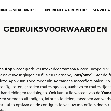
DING & MERCHANDISE
EXPERIENCE & PROMOTIES
SERVICE 
GEBRUIKSVOORWAARDEN
App
aha
wordt gratis verstrekt door Yamaha Motor Europe N.V.
wij, ons/onze
 nevenvestigingen en filialen (hierna
). Met de f
 deze App kunt u nog meer uit uw Yamaha-motorfiets halen. Zo
configureren, gereden routes opslaan, aanbevolen routes rijden
Yam
 handleidingen raadplegen. Ook kunt u lid worden van de
y
en vrienden uitnodigen, informatie delen, meedoen aan wedst
sultaten opslaan en de configuratie van uw motorfiets doorst
ler.