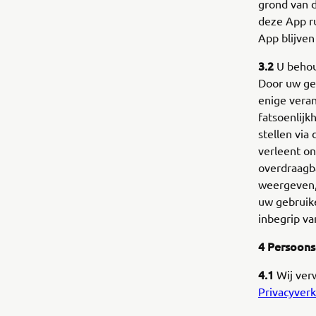
grond van 
deze App ru
App blijven
3.2
U behou
Door uw geb
enige vera
fatsoenlijk
stellen via
verleent on
overdraagba
weergeven, 
uw gebruik
inbegrip v
4 Persoon
4.1
Wij ver
Privacyverk