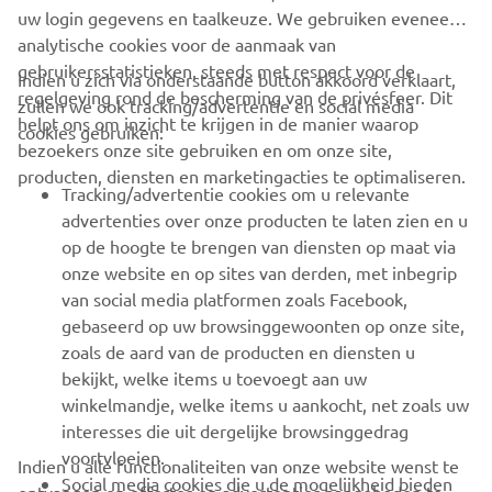
uw login gegevens en taalkeuze. We gebruiken eveneens
analytische cookies voor de aanmaak van
gebruikersstatistieken, steeds met respect voor de
Indien u zich via onderstaande button akkoord verklaart,
regelgeving rond de bescherming van de privésfeer. Dit
zullen we ook tracking/advertentie en social media
CORPORATE
helpt ons om inzicht te krijgen in de manier waarop
cookies gebruiken:
bezoekers onze site gebruiken en om onze site,
producten, diensten en marketingacties te optimaliseren.
BUSINESS
Tracking/advertentie cookies om u relevante
advertenties over onze producten te laten zien en u
MEER YAMAHA
op de hoogte te brengen van diensten op maat via
onze website en op sites van derden, met inbegrip
van social media platformen zoals Facebook,
SUPPORT
gebaseerd op uw browsinggewoonten op onze site,
zoals de aard van de producten en diensten u
bekijkt, welke items u toevoegt aan uw
NIEUWSBRIEF
winkelmandje, welke items u aankocht, net zoals uw
Wees de eerste die meer te weten komt over de nieuwste deals,
interesses die uit dergelijke browsinggedrag
speciale evenementen, nieuwe producten en nog veel meer
voortvloeien.
Indien u alle functionaliteiten van onze website wenst te
Social media cookies die u de mogelijkheid bieden