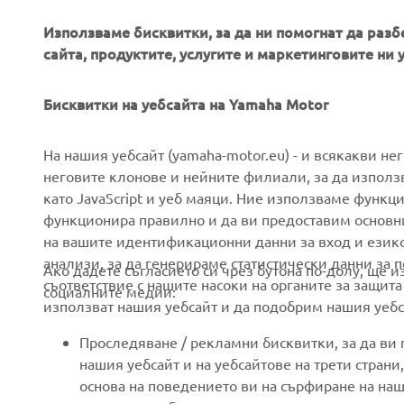
Използваме бисквитки, за да ни помогнат да разб
сайта, продуктите, услугите и маркетинговите ни 
Бисквитки на уебсайта на Yamaha Motor
CORPORATE
FOR BUSINESS
На нашия уебсайт (yamaha-motor.eu) - и всякакви не
неговите клонове и нейните филиали, за да използ
като JavaScript и уеб маяци. Ние използваме функц
About us
eBike systems
функционира правилно и да ви предоставим основн
News
Authorities
на вашите идентификационни данни за вход и език
анализи, за да генерираме статистически данни за 
Events
Golfcourses
Ако дадете съгласието си чрез бутона по-долу, ще 
съответствие с нашите насоки на органите за защита
социалните медии:
Press
First responders
използват нашия уебсайт и да подобрим нашия уебса
Brochures
Driving schools
Проследяване / рекламни бисквитки, за да ви
Working at Yamaha
Robotics
нашия уебсайт и на уебсайтове на трети стран
основа на поведението ви на сърфиране на наш
Become a Dealer
Partnerships