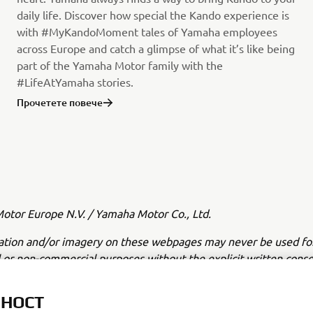
daily life. Discover how special the Kando experience is
with #MyKandoMoment tales of Yamaha employees
across Europe and catch a glimpse of what it’s like being
part of the Yamaha Motor family with the
#LifeAtYamaha stories.
Прочетете повече
tor Europe N.V. / Yamaha Motor Co., Ltd.
ation and/or imagery on these webpages may never be used fo
or non-commercial purposes without the explicit written conse
or Europe N.V. and/or Yamaha Motor Co., Ltd.
ЛНОСТ
 in a safe manner and obey all local road laws.