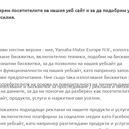
ерем посетителите на нашия уеб сайт и за да подобрим 
усилия.
MORE YAMAHA
SUPPORT
гови местни версии - ние, Yamaha Motor Europe N.V., изпол
ваме бисквитки, включително техники, подобни на бискви
ионални бисквитки, за да позволим на нашия уебсайт да
MyYamaha
Parts Catalogue
и функционалности на нашия уебсайт, като например запо
Yamaha Music
Book Maintenance
ови предпочитания. Ние също така използваме бисквитки 
потребителите на основа на поверителност на личните данн
Yamaha Racing
Dealer locator
използваме и бисквитки за проследяване / реклама и бискв
 на данните, за да ни помогне да разберем как посетители
Yamaha Motor Global
Management of Waste
йт, продукти, услуги и маркетингови усилия.
Batteries
Mobile Apps
 покажем подходящи реклами на нашите продукти и услуги
и, включително платформи за социални медии като Faceboo
ия уебсайт, като например разглеждани продукти и услуги.