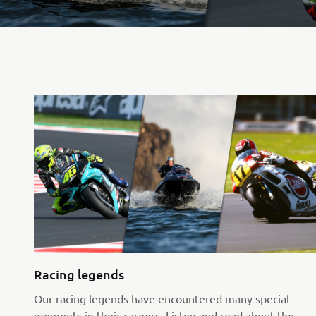
Racing legends
Our racing legends have encountered many special
moments in their careers. Listen and read about the