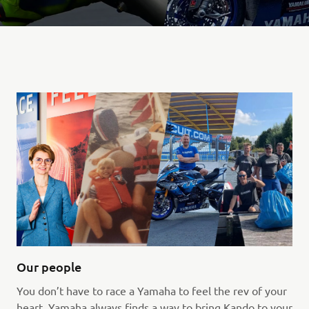
Our people
You don’t have to race a Yamaha to feel the rev of your
heart. Yamaha always finds a way to bring Kando to your