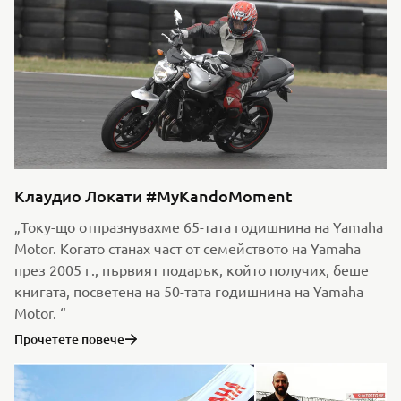
Клаудио Локати #MyKandoMoment
„Току-що отпразнувахме 65-тата годишнина на Yamaha
Motor. Когато станах част от семейството на Yamaha
през 2005 г., първият подарък, който получих, беше
книгата, посветена на 50-тата годишнина на Yamaha
Motor. “
Прочетете повече