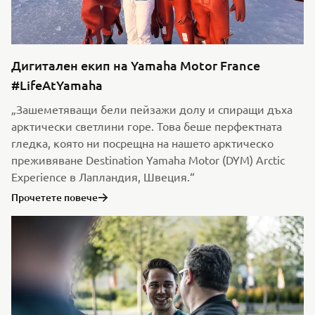
Дигитален екип на Yamaha Motor France
#LifeAtYamaha
„Зашеметяващи бели пейзажи долу и спиращи дъха
арктически светлини горе. Това беше перфектната
гледка, която ни посрещна на нашето арктическо
преживяване Destination Yamaha Motor (DYM) Arctic
Experience в Лапландия, Швеция.“
Прочетете повече