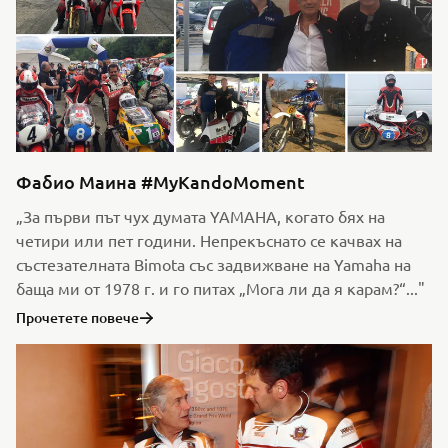
Фабио Маина #MyKandoMoment
„За първи път чух думата YAMAHA, когато бях на
четири или пет години. Непрекъснато се качвах на
състезателната Bimota със задвижване на Yamaha на
баща ми от 1978 г. и го питах „Мога ли да я карам?“..."
Прочетете повече