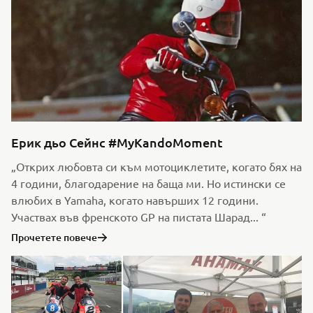
Ерик дьо Сейнс #MyKandoMoment
„Открих любовта си към мотоциклетите, когато бях на
4 години, благодарение на баща ми. Но истински се
влюбих в Yamaha, когато навърших 12 години.
Участвах във френското GP на пистата Шарад... “
Прочетете повече