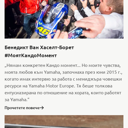
Бенедикт Ван Хаселт-Борет
#МоятКандоМомент
„Нямам конкретен Кандо момент... Но моите чувства,
моята любов към Yamaha, започнаха през юни 2015 г.,
когато имах интервю за работа с мениджъра човешки
ресурси на Yamaha Motor Europe. Тя беше толкова
ентусиазирана по отношение на хората, които работят
за Yamaha.“
Прочетете повече