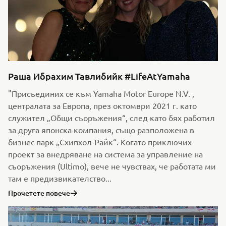
Раша Ибрахим Тавлибийк #LifeAtYamaha
"Присъединих се към Yamaha Motor Europe N.V. ,
централата за Европа, през октомври 2021 г. като
служител „Общи съоръжения“, след като бях работил
за друга японска компания, също разположена в
бизнес парк „Схипхол-Райк“. Когато приключих
проект за внедряване на система за управление на
съоръжения (Ultimo), вече не чувствах, че работата ми
там е предизвикателство...
Прочетете повече