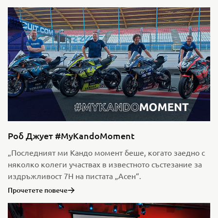
Роб Джует #MyKandoMoment
„Последният ми Кандо момент беше, когато заедно с
няколко колеги участвах в известното състезание за
издръжливост 7H на пистата „Асен“.
Прочетете повече