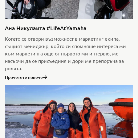
Ана Никулаита #LifeAtYamaha
Когато се отвори възможност в маркетинг екипа,
същият мениджър, който си спомняше интереса ми
към маркетинга още от първото ми интервю, ме
насърчи да се присъединя и дори ме препоръча за
ролята.
Прочетете повече