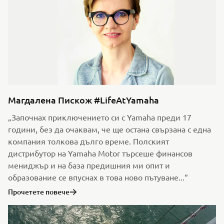
Магдалена Пискож #LifeAtYamaha
„Започнах приключението си с Yamaha преди 17
години, без да очаквам, че ще остана свързана с една
компания толкова дълго време. Полският
дистрибутор на Yamaha Motor търсеше финансов
мениджър и на база предишния ми опит и
образование се впуснах в това ново пътуване...“
Прочетете повече