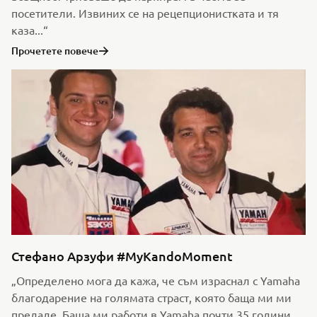
посетители. Извиних се на рецепционистката и тя
каза...“
Прочетете повече
Стефано Арзуфи #MyKandoMoment
„Определено мога да кажа, че съм израснал с Yamaha
благодарение на голямата страст, която баща ми ми
предаде. Баща ми работи в Yamaha почти 35 години,