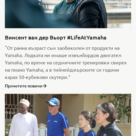
Винсент ван дер Вьорт #LifeAtYamaha
"От ранна възраст съм заобиколен от продукти на
Yamaha. Лодката ни имаше извънбордов двигател
Yamaha, по време на седмичните тренировки свирех
на пиано Yamaha, а в тийнейджърските си години
карах 50-кубикови скутери.“
Прочетете повече