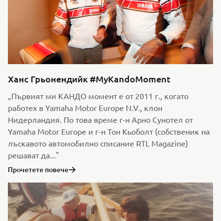
Ханс Грьонендийк #MyKandoMoment
„Първият ми КАНДО момент е от 2011 г., когато
работех в Yamaha Motor Europe N.V., клон
Нидерландия. По това време г-н Арно Сунотел от
Yamaha Motor Europe и г-н Тон Кьоболт (собственик на
лъскавото автомобилно списание RTL Magazine)
решават да..."
Прочетете повече