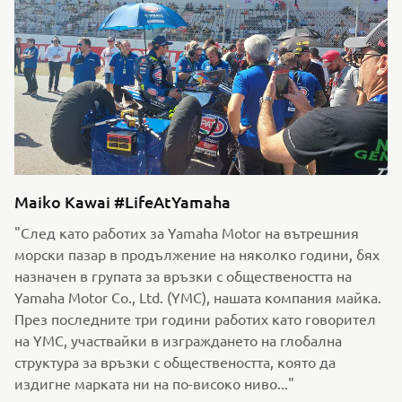
Maiko Kawai #LifeAtYamaha
"След като работих за Yamaha Motor на вътрешния
морски пазар в продължение на няколко години, бях
назначен в групата за връзки с обществеността на
Yamaha Motor Co., Ltd. (YMC), нашата компания майка.
През последните три години работих като говорител
на YMC, участвайки в изграждането на глобална
структура за връзки с обществеността, която да
издигне марката ни на по-високо ниво..."