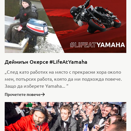
Деймиън Окерсе #LifeAtYamaha
„След като работих на място с прекрасни хора около
мен, потърсих работа, която да ми подхожда повече.
Защо да изберете Yamaha... “
Прочетете повече