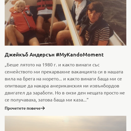
Джейкъб Андерсън #MyKandoMoment
„Беше лятото на 1980 г. и както винаги със
семейството ми прекарвахме ваканцията си в нашата
вила на брега на морето... и както винаги баща ми се
опитваше да накара американския ни извънбордов
двигател да заработи. Но в онзи ден нещата просто не
се получаваха, затова баща ми каза...“
Прочетете повече