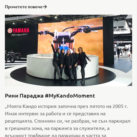
Прочетете повече
Рини Параджа #MyKandoMoment
„Моята Кандо история започна през лятото на 2005 г.
Имах интервю за работа и се представих на
рецепцията. Спомням си, че разбрах, че съм паркирал
в грешната зона, на паркинга за служители, а
всъщност трябваше да паркирам в частта за