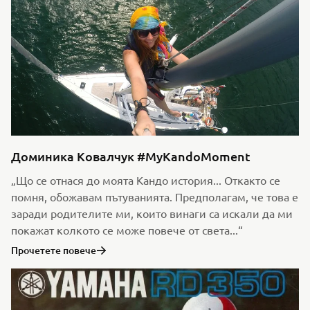
Доминика Ковалчук #MyKandoMoment
„Що се отнася до моята Кандо история... Откакто се
помня, обожавам пътуванията. Предполагам, че това е
заради родителите ми, които винаги са искали да ми
покажат колкото се може повече от света...“
Прочетете повече