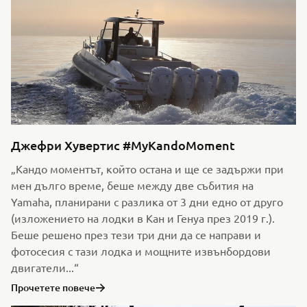
Джефри Хувертис #MyKandoMoment
„Кандо моментът, който остана и ще се задържи при
мен дълго време, беше между две събития на
Yamaha, планирани с разлика от 3 дни едно от друго
(изложението на лодки в Кан и Генуа през 2019 г.).
Беше решено през тези три дни да се направи и
фотосесия с тази лодка и мощните извънбордови
двигатели...“
Прочетете повече