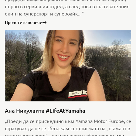
първо в сервизния отдел, а след това в състезателния
екип на суперспорт и супербайк...“
Прочетете повече
Ана Никулаита #LifeAtYamaha
„Преди да се присъединя към Yamaha Motor Europe, се
страхувах да не се сблъскам със стигмата на „стажант в
голяма компания“ - да извършвам обикновени или