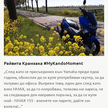
Райвита Крамзака #MyKandoMoment
„След като се присъединих към Yamaha преди една
година, обмислях да си купя употребяван скутер, за да
пътувам до офиса. Въпреки това, един ден след като
взех NMAX, за да го изпробвам, толкова ми хареса, че
на следващия ден направих поръчка, за да си купя
мой - NMAX 155 - вземете ми парите, дайте ми
колела!...“