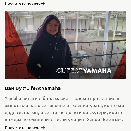
Прочетете повече
Ван Ву #LifeAtYamaha
Yamaha винаги е била марка с голямо присъствие в
живота ми, като се започне от клавиатурата, която ми
даде сестра ми, и се стигне до всички скутери, които
виждах по оживените тесни улици в Ханой, Виетнам.
Прочетете повече