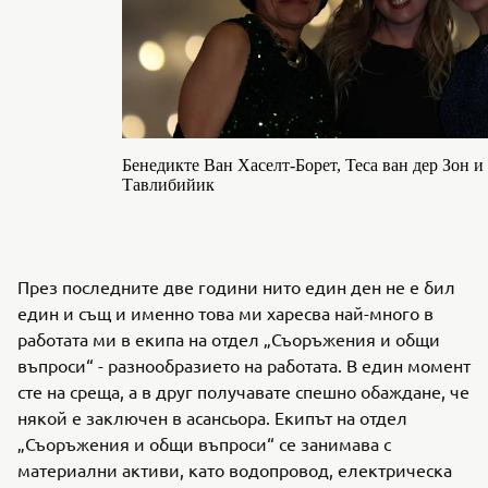
Бенедикте Ван Хаселт-Борет, Теса ван дер Зон и
Тавлибийик
През последните две години нито един ден не е бил
един и същ и именно това ми харесва най-много в
работата ми в екипа на отдел „Съоръжения и общи
въпроси“ - разнообразието на работата. В един момент
сте на среща, а в друг получавате спешно обаждане, че
някой е заключен в асансьора. Екипът на отдел
„Съоръжения и общи въпроси“ се занимава с
материални активи, като водопровод, електрическа