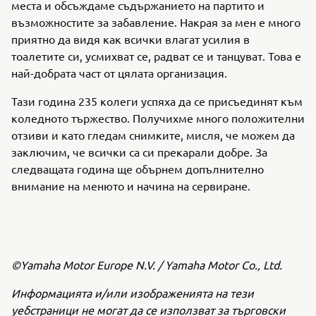
места и обсъждаме съдържанието на партито и
възможностите за забавление. Накрая за мен е много
приятно да видя как всички влагат усилия в
тоалетите си, усмихват се, радват се и танцуват. Това е
най-добрата част от цялата организация.
Тази година 235 колеги успяха да се присъединят към
коледното тържество. Получихме много положителни
отзиви и като гледам снимките, мисля, че можем да
заключим, че всички са си прекарали добре. За
следващата година ще обърнем допълнително
внимание на менюто и начина на сервиране.
©Yamaha Motor Europe N.V. / Yamaha Motor Co., Ltd.
Информацията и/или изображенията на тези
уебстраници не могат да се използват за търговски