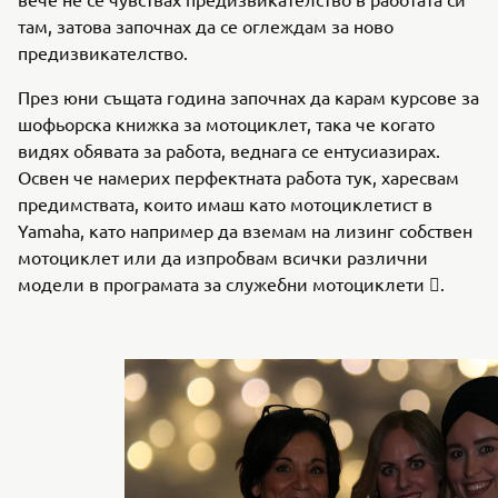
там, затова започнах да се оглеждам за ново
предизвикателство.
През юни същата година започнах да карам курсове за
шофьорска книжка за мотоциклет, така че когато
видях обявата за работа, веднага се ентусиазирах.
Освен че намерих перфектната работа тук, харесвам
предимствата, които имаш като мотоциклетист в
Yamaha, като например да вземам на лизинг собствен
мотоциклет или да изпробвам всички различни
модели в програмата за служебни мотоциклети .