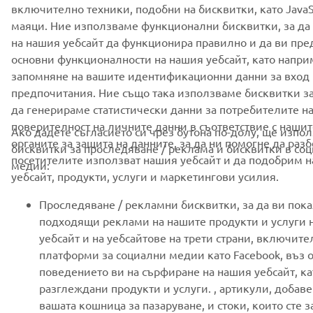
включително техники, подобни на бисквитки, като JavaSc
маяци. Ние използваме функционални бисквитки, за да
© Copyright - 2026 Yamaha Motor Europe N.V. - All Rights
на нашия уебсайт да функционира правилно и да ви пр
Reserved
основни функционалности на нашия уебсайт, като напр
запомняне на вашите идентификационни данни за вход
предпочитания. Ние също така използваме бисквитки за
Privacy Policy
Cookies
Legal statement
да генерираме статистически данни за потребителите на
поверителност на личните данни в съответствие с нашит
Ако дадете съгласието си чрез бутона по-долу, ще изпо
органите за защита на данните, за да ни помогне да раз
бисквитки за проследяване / реклама и бисквитки в со
посетителите използват нашия уебсайт и да подобрим 
медии:
уебсайт, продукти, услуги и маркетингови усилия.
Проследяване / рекламни бисквитки, за да ви пок
подходящи реклами на нашите продукти и услуги 
уебсайт и на уебсайтове на трети страни, включите
платформи за социални медии като Facebook, въз о
поведението ви на сърфиране на нашия уебсайт, к
разглеждани продукти и услуги. , артикули, добав
вашата кошница за пазаруване, и стоки, които сте з