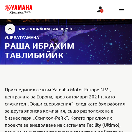
RASHA IBRAHIM TAVLIBIYIK
#LIFEATYAMAHA
РАША ИБРАХИМ
ТАВЛИБИЙИК
Присъединих се към Yamaha Motor Europe N.V. ,
централата за Европа, през октомври 2021 г. като
служител „Общи съоръжения“, след като бях работил
за друга японска компания, също разположена в
бизнес парк „Схипхол-Райк“. Когато приключих
проекта за внедряване на системата Facility (Ultimo),
вече не се чувствах предизвикателство в работата си