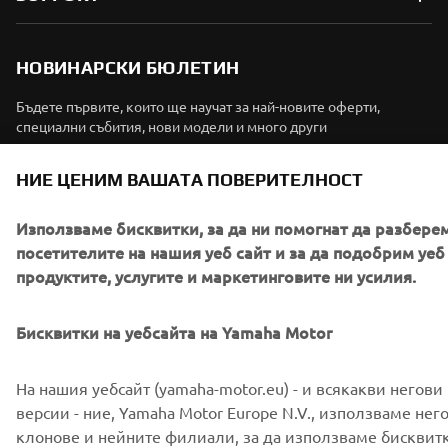
НОВИНАРСКИ БЮЛЕТИН
Бъдете първите, които ще научат за най-новите оферти,
специални събития, нови модели и много други
НИЕ ЦЕНИМ ВАШАТА ПОВЕРИТЕЛНОСТ
АБОНИРАНЕ
Използваме бисквитки, за да ни помогнат да разбере
посетителите на нашия уеб сайт и за да подобрим уеб 
продуктите, услугите и маркетинговите ни усилия.
Прочетете нашата Политика за поверителност, за да научите
как обработваме вашите лични данни:
Политика за защита на
личните данни
Бисквитки на уебсайта на Yamaha Motor
Bulgaria (Bulgarian)
На нашия уебсайт (yamaha-motor.eu) - и всякакви негови
версии - ние, Yamaha Motor Europe N.V., използваме нег
клонове и нейните филиали, за да използваме бисквит