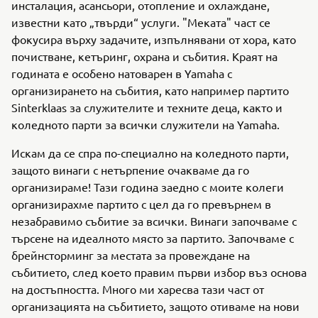
инсталация, асансьори, отопление и охлаждане,
известни като „твърди“ услуги. "Меката" част се
фокусира върху задачите, изпълнявани от хора, като
почистване, кетъринг, охрана и събития. Краят на
годината е особено натоварен в Yamaha с
организирането на събития, като например партито
Sinterklaas за служителите и техните деца, както и
коледното парти за всички служители на Yamaha.
Искам да се спра по-специално на коледното парти,
защото винаги с нетърпение очакваме да го
организираме! Тази година заедно с моите колеги
организирахме партито с цел да го превърнем в
незабравимо събитие за всички. Винаги започваме с
търсене на идеалното място за партито. Започваме с
брейнсторминг за местата за провеждане на
събитието, след което правим първи избор въз основа
на достъпността. Много ми харесва тази част от
организацията на събитието, защото отиваме на нови