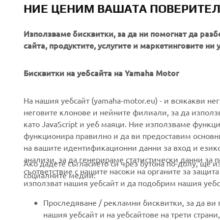
НИЕ ЦЕНИМ ВАШАТА ПОВЕРИТЕ
Always ride
Използваме бисквитки, за да ни помогнат да разб
сайта, продуктите, услугите и маркетинговите ни 
Бисквитки на уебсайта на Yamaha Motor
CORPORATE
FOR BUSINESS
На нашия уебсайт (yamaha-motor.eu) - и всякакви не
неговите клонове и нейните филиали, за да използ
като JavaScript и уеб маяци. Ние използваме функц
About us
eBike systems
функционира правилно и да ви предоставим основн
News
Authorities
на вашите идентификационни данни за вход и език
анализи, за да генерираме статистически данни за 
Events
Golfcourses
Ако дадете съгласието си чрез бутона по-долу, ще 
съответствие с нашите насоки на органите за защита
социалните медии:
Press
First responders
използват нашия уебсайт и да подобрим нашия уебса
Brochures
Driving schools
Проследяване / рекламни бисквитки, за да ви
Working at Yamaha
Robotics
нашия уебсайт и на уебсайтове на трети стран