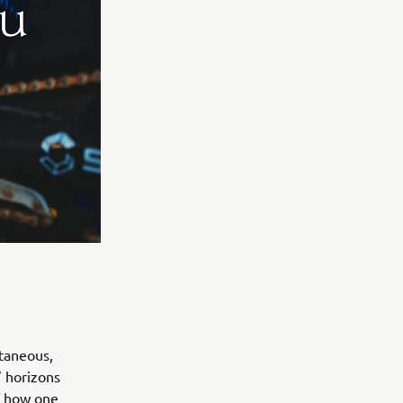
taneous,
’ horizons
of how one