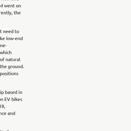
and went on
rently, the
’t need to
like low-end
ine-
 which
of natural
 the ground.
 positions
ip based in
on EV bikes
18,
ance and