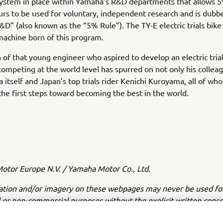
system in place within Yamaha’s R&D departments that allows 
rs to be used for voluntary, independent research and is dubb
&D” (also known as the “5% Rule”). The TY-E electric trials bike 
achine born of this program.
 of that young engineer who aspired to develop an electric trial
competing at the world level has spurred on not only his collea
 itself and Japan’s top trials rider Kenichi Kuroyama, all of w
he first steps toward becoming the best in the world.
tor Europe N.V. / Yamaha Motor Co., Ltd.
ation and/or imagery on these webpages may never be used fo
or non-commercial purposes without the explicit written conse
or Europe N.V. and/or Yamaha Motor Co., Ltd.