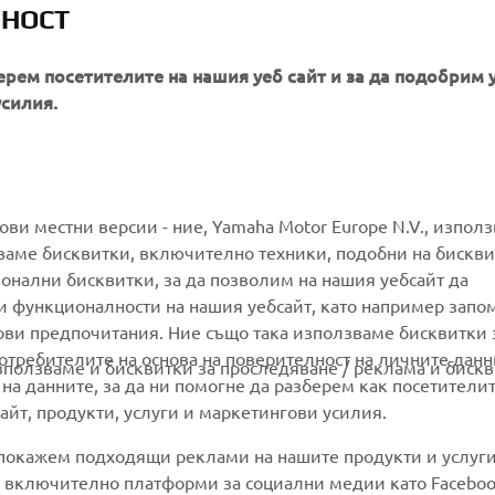
ЛНОСТ
 in a safe manner and obey all local road laws.
ерем посетителите на нашия уеб сайт и за да подобрим 
усилия.
MORE YAMAHA
SUPPORT
гови местни версии - ние, Yamaha Motor Europe N.V., изпол
ваме бисквитки, включително техники, подобни на бискви
ионални бисквитки, за да позволим на нашия уебсайт да
MyYamaha
Parts Catalogue
и функционалности на нашия уебсайт, като например запо
Yamaha Music
Book Maintenance
ови предпочитания. Ние също така използваме бисквитки 
потребителите на основа на поверителност на личните данн
Yamaha Racing
Dealer locator
използваме и бисквитки за проследяване / реклама и бискв
 на данните, за да ни помогне да разберем как посетители
Yamaha Motor Global
Management of Waste
йт, продукти, услуги и маркетингови усилия.
Batteries
Mobile Apps
 покажем подходящи реклами на нашите продукти и услуги
и, включително платформи за социални медии като Faceboo