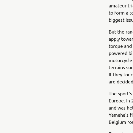
amateur tri
to form a t
biggest issu
But the rang
apply towar
torque and 
powered bik
motorcycle 
terrains su
If they tou
are decided
The sport’s
Europe. In 
and was hel
Yamaha’s fi
Belgium ro