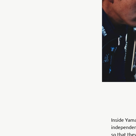
Inside Yam
independent
so that the