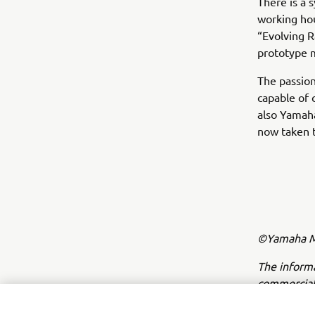
There is a 
working hou
“Evolving R
prototype m
The passion
capable of 
also Yamaha
now taken t
©Yamaha Mo
The inform
commercial 
Yamaha Mot