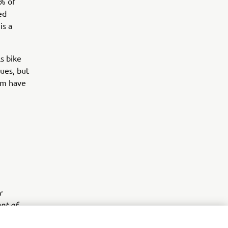
5% of
ed
is a
s bike
gues, but
hom have
r
nt of