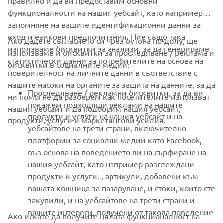
правилно и да ви предоставим основни
функционалности на нашия уебсайт, като например
запомняне на вашите идентификационни данни за
вход и езикови предпочитания. Ние също така
Ако дадете съгласието си чрез бутона по-долу, ще
CORPORATE
използваме бисквитки за анализи, за да генерираме
използваме и бисквитки за проследяване / реклама и
статистически данни за потребителите на основа на
бисквитки в социалните медии:
поверителност на личните данни в съответствие с
FOR BUSINESS
нашите насоки на органите за защита на данните, за да
Проследяване / рекламни бисквитки, за да ви
ни помогне да разберем как посетителите използват
MORE YAMAHA
покажем подходящи реклами на нашите
нашия уебсайт и да подобрим нашия уебсайт,
продукти и услуги на нашия уебсайт и на
продукти, услуги и маркетингови усилия.
уебсайтове на трети страни, включително
SUPPORT
платформи за социални медии като Facebook,
въз основа на поведението ви на сърфиране на
нашия уебсайт, като например разглеждани
НОВИНАРСКИ БЮЛЕТИН
продукти и услуги. , артикули, добавени към
вашата кошница за пазаруване, и стоки, които сте
Бъдете първите, които ще научат за най-новите оферти,
специални събития, нови модели и много други
закупили, и на уебсайтове на трети страни и
вашите интереси, получени от такова поведение
Ако искате да получите цялата функционалност на