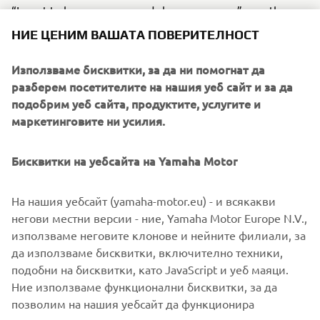
“I want to become a pro and show everyone,” says the
ambitious young player. As the shiny new balls are
НИЕ ЦЕНИМ ВАШАТА ПОВЕРИТЕЛНОСТ
delivered, the villagers break out into joyous song and
dance. Each new ball that finds its way to the continent is
Използваме бисквитки, за да ни помогнат да
a small donation from Yamaha Motor to the daily lives and
разберем посетителите на нашия уеб сайт и за да
dreams of the children of Africa.
подобрим уеб сайта, продуктите, услугите и
маркетинговите ни усилия.
Бисквитки на уебсайта на Yamaha Motor
©Yamaha Motor Europe N.V. / Yamaha Motor Co., Ltd.
На нашия уебсайт (yamaha-motor.eu) - и всякакви
The information and/or imagery on these webpages may
негови местни версии - ние, Yamaha Motor Europe N.V.,
never be used for commercial or non-commercial
използваме неговите клонове и нейните филиали, за
purposes without the explicit written consent of Yamaha
да използваме бисквитки, включително техники,
Motor Europe N.V. and/or Yamaha Motor Co., Ltd.
подобни на бисквитки, като JavaScript и уеб маяци.
Always ride in a safe manner and obey all local road laws.
Ние използваме функционални бисквитки, за да
позволим на нашия уебсайт да функционира