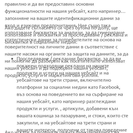
2018 F425A (XTO)
правилно и да ви предоставим основни
функционалности на нашия уебсайт, като например
Прочетете повече
запомняне на вашите идентификационни данни за
вход и езикови предпочитания. Ние също така
Ако дадете съгласието си чрез бутона по-долу, ще
използваме бисквитки за анализи, за да генерираме
използваме и бисквитки за проследяване / реклама и
статистически данни за потребителите на основа на
бисквитки в социалните медии:
поверителност на личните данни в съответствие с
нашите насоки на органите за защита на данните, за да
Проследяване / рекламни бисквитки, за да ви
ни помогне да разберем как посетителите използват
покажем подходящи реклами на нашите
нашия уебсайт и да подобрим нашия уебсайт,
продукти и услуги на нашия уебсайт и на
продукти, услуги и маркетингови усилия.
уебсайтове на трети страни, включително
платформи за социални медии като Facebook,
въз основа на поведението ви на сърфиране на
2018 KODIAK 450 EPS
нашия уебсайт, като например разглеждани
Прочетете повече
продукти и услуги. , артикули, добавени към
вашата кошница за пазаруване, и стоки, които сте
закупили, и на уебсайтове на трети страни и
вашите интереси, получени от такова поведение
Ако искате да получите цялата функционалност на