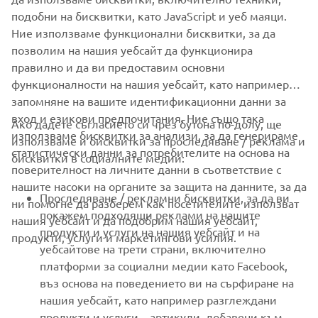
Motor Europe N.V. and/or Yamaha Motor Co., Ltd. Always
подобни на бисквитки, като JavaScript и уеб маяци.
ride in a safe manner and obey all local road laws.
Ние използваме функционални бисквитки, за да
позволим на нашия уебсайт да функционира
правилно и да ви предоставим основни
функционалности на нашия уебсайт, като например
запомняне на вашите идентификационни данни за
вход и езикови предпочитания. Ние също така
Ако дадете съгласието си чрез бутона по-долу, ще
CORPORATE
използваме бисквитки за анализи, за да генерираме
използваме и бисквитки за проследяване / реклама и
статистически данни за потребителите на основа на
бисквитки в социалните медии:
поверителност на личните данни в съответствие с
FOR BUSINESS
нашите насоки на органите за защита на данните, за да
Проследяване / рекламни бисквитки, за да ви
ни помогне да разберем как посетителите използват
MORE YAMAHA
покажем подходящи реклами на нашите
нашия уебсайт и да подобрим нашия уебсайт,
продукти и услуги на нашия уебсайт и на
продукти, услуги и маркетингови усилия.
уебсайтове на трети страни, включително
SUPPORT
платформи за социални медии като Facebook,
въз основа на поведението ви на сърфиране на
нашия уебсайт, като например разглеждани
НОВИНАРСКИ БЮЛЕТИН
продукти и услуги. , артикули, добавени към