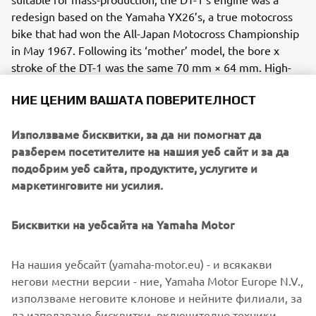
redesign based on the Yamaha YX26’s, a true motocross
bike that had won the All-Japan Motocross Championship
in May 1967. Following its ‘mother’ model, the bore x
stroke of the DT-1 was the same 70 mm × 64 mm. High-
tensile steel pipe was used for the frame, as well as a
НИЕ ЦЕНИМ ВАШАТА ПОВЕРИТЕЛНОСТ
robust chassis strong enough for a production model.
Използваме бисквитки, за да ни помогнат да
разберем посетителите на нашия уеб сайт и за да
подобрим уеб сайта, продуктите, услугите и
1970 XS-1
маркетинговите ни усилия.
Бисквитки на уебсайта на Yamaha Motor
©Yamaha Motor Europe N.V. / Yamaha Motor Co., Ltd.
На нашия уебсайт (yamaha-motor.eu) - и всякакви
The information and/or imagery on these webpages may
негови местни версии - ние, Yamaha Motor Europe N.V.,
never be used for commercial or non-commercial
използваме неговите клонове и нейните филиали, за
purposes without the explicit written consent of Yamaha
да използваме бисквитки, включително техники,