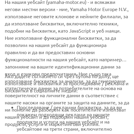
На нашия уебсайт (yamaha-motor.eu) - и всякакви
The information and/or imagery on these webpages may
негови местни версии - ние, Yamaha Motor Europe N.V.,
never be used for commercial or non-commercial
използваме неговите клонове и нейните филиали, за
purposes without the explicit written consent of Yamaha
да използваме бисквитки, включително техники,
Motor Europe N.V. and/or Yamaha Motor Co., Ltd.
подобни на бисквитки, като JavaScript и уеб маяци.
Always ride in a safe manner and obey all local road laws.
Ние използваме функционални бисквитки, за да
позволим на нашия уебсайт да функционира
правилно и да ви предоставим основни
функционалности на нашия уебсайт, като например
запомняне на вашите идентификационни данни за
вход и езикови предпочитания. Ние също така
Ако дадете съгласието си чрез бутона по-долу, ще
CORPORATE
използваме бисквитки за анализи, за да генерираме
използваме и бисквитки за проследяване / реклама и
статистически данни за потребителите на основа на
бисквитки в социалните медии:
поверителност на личните данни в съответствие с
FOR BUSINESS
нашите насоки на органите за защита на данните, за да
Проследяване / рекламни бисквитки, за да ви
ни помогне да разберем как посетителите използват
MORE YAMAHA
покажем подходящи реклами на нашите
нашия уебсайт и да подобрим нашия уебсайт,
продукти и услуги на нашия уебсайт и на
продукти, услуги и маркетингови усилия.
уебсайтове на трети страни, включително
SUPPORT