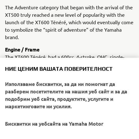
The Adventure category that began with the arrival of the
XT500 truly reached a new level of popularity with the
launch of the XT600 Ténéré, which would eventually come
to symbolize the “spirit of adventure” of the Yamaha
brand.
Engine / Frame
The XT600 Ténéré had a 600cc, 4-stroke, OHC, single-
cylinder engine and a specially designed frame.
НИЕ ЦЕНИМ ВАШАТА ПОВЕРИТЕЛНОСТ
Използваме бисквитки, за да ни помогнат да
разберем посетителите на нашия уеб сайт и за да
1984 F9.9A
подобрим уеб сайта, продуктите, услугите и
маркетинговите ни усилия.
Бисквитки на уебсайта на Yamaha Motor
©Yamaha Motor Europe N.V. / Yamaha Motor Co., Ltd.