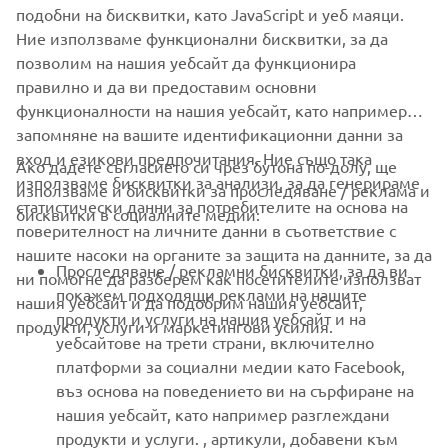
подобни на бисквитки, като JavaScript и уеб маяци.
Always ride in a safe manner and obey all local road laws.
Ние използваме функционални бисквитки, за да
позволим на нашия уебсайт да функционира
правилно и да ви предоставим основни
функционалности на нашия уебсайт, като например
запомняне на вашите идентификационни данни за
вход и езикови предпочитания. Ние също така
Ако дадете съгласието си чрез бутона по-долу, ще
CORPORATE
използваме бисквитки за анализи, за да генерираме
използваме и бисквитки за проследяване / реклама и
статистически данни за потребителите на основа на
бисквитки в социалните медии:
поверителност на личните данни в съответствие с
FOR BUSINESS
нашите насоки на органите за защита на данните, за да
Проследяване / рекламни бисквитки, за да ви
ни помогне да разберем как посетителите използват
MORE YAMAHA
покажем подходящи реклами на нашите
нашия уебсайт и да подобрим нашия уебсайт,
продукти и услуги на нашия уебсайт и на
продукти, услуги и маркетингови усилия.
уебсайтове на трети страни, включително
SUPPORT
платформи за социални медии като Facebook,
въз основа на поведението ви на сърфиране на
нашия уебсайт, като например разглеждани
НОВИНАРСКИ БЮЛЕТИН
продукти и услуги. , артикули, добавени към