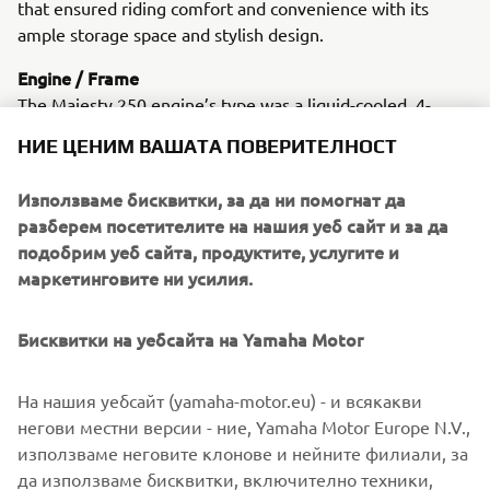
that ensured riding comfort and convenience with its
ample storage space and stylish design.
Engine / Frame
The Majesty 250 engine’s type was a liquid-cooled, 4-
stroke, SOHC, single-cylinder, 249cm³.
НИЕ ЦЕНИМ ВАШАТА ПОВЕРИТЕЛНОСТ
Използваме бисквитки, за да ни помогнат да
разберем посетителите на нашия уеб сайт и за да
1998 YZF-R1
подобрим уеб сайта, продуктите, услугите и
маркетинговите ни усилия.
Бисквитки на уебсайта на Yamaha Motor
©Yamaha Motor Europe N.V. / Yamaha Motor Co., Ltd.
На нашия уебсайт (yamaha-motor.eu) - и всякакви
The information and/or imagery on these webpages may
негови местни версии - ние, Yamaha Motor Europe N.V.,
never be used for commercial or non-commercial
използваме неговите клонове и нейните филиали, за
purposes without the explicit written consent of Yamaha
да използваме бисквитки, включително техники,
Motor Europe N.V. and/or Yamaha Motor Co., Ltd.