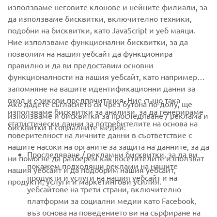
използваме неговите клонове и нейните филиали, за
purposes without the explicit written consent of Yamaha
да използваме бисквитки, включително техники,
Motor Europe N.V. and/or Yamaha Motor Co., Ltd.
подобни на бисквитки, като JavaScript и уеб маяци.
Always ride in a safe manner and obey all local road laws.
Ние използваме функционални бисквитки, за да
позволим на нашия уебсайт да функционира
правилно и да ви предоставим основни
функционалности на нашия уебсайт, като например
запомняне на вашите идентификационни данни за
вход и езикови предпочитания. Ние също така
Ако дадете съгласието си чрез бутона по-долу, ще
CORPORATE
използваме бисквитки за анализи, за да генерираме
използваме и бисквитки за проследяване / реклама и
статистически данни за потребителите на основа на
бисквитки в социалните медии:
поверителност на личните данни в съответствие с
FOR BUSINESS
нашите насоки на органите за защита на данните, за да
Проследяване / рекламни бисквитки, за да ви
ни помогне да разберем как посетителите използват
MORE YAMAHA
покажем подходящи реклами на нашите
нашия уебсайт и да подобрим нашия уебсайт,
продукти и услуги на нашия уебсайт и на
продукти, услуги и маркетингови усилия.
уебсайтове на трети страни, включително
SUPPORT
платформи за социални медии като Facebook,
въз основа на поведението ви на сърфиране на