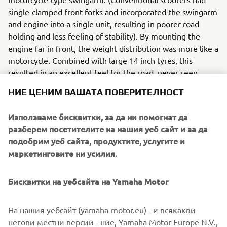
single-clamped front forks and incorporated the swingarm
and engine into a single unit, resulting in poorer road
holding and less feeling of stability). By mounting the
engine far in front, the weight distribution was more like a
motorcycle. Combined with large 14 inch tyres, this
resulted in an excellent feel for the road, never seen
before on any scooter!
НИЕ ЦЕНИМ ВАШАТА ПОВЕРИТЕЛНОСТ
Използваме бисквитки, за да ни помогнат да
разберем посетителите на нашия уеб сайт и за да
2001 F225A
подобрим уеб сайта, продуктите, услугите и
маркетинговите ни усилия.
Бисквитки на уебсайта на Yamaha Motor
©Yamaha Motor Europe N.V. / Yamaha Motor Co., Ltd.
На нашия уебсайт (yamaha-motor.eu) - и всякакви
The information and/or imagery on these webpages may
негови местни версии - ние, Yamaha Motor Europe N.V.,
never be used for commercial or non-commercial