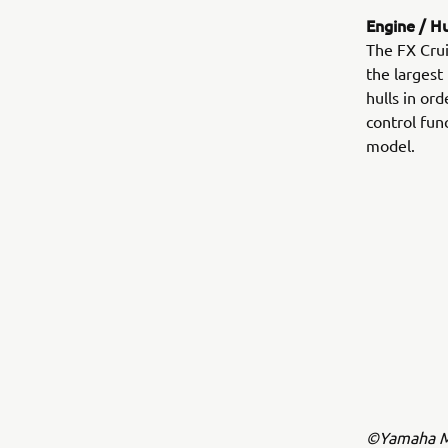
Engine / Hu
The FX Crui
the largest
hulls in or
control func
model.
©Yamaha Mo