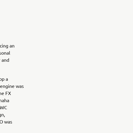
cing an
sonal
r and
op a
 engine was
ine FX
amaha
 PWC
gn,
HO was