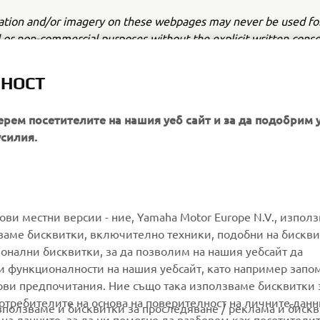
ation and/or imagery on these webpages may never be used fo
or non-commercial purposes without the explicit written conse
or Europe N.V. and/or Yamaha Motor Co., Ltd.
ЛНОСТ
 in a safe manner and obey all local road laws.
ерем посетителите на нашия уеб сайт и за да подобрим 
усилия.
MORE YAMAHA
SUPPORT
гови местни версии - ние, Yamaha Motor Europe N.V., изпол
ваме бисквитки, включително техники, подобни на бискви
ионални бисквитки, за да позволим на нашия уебсайт да
MyYamaha
Parts Catalogue
и функционалности на нашия уебсайт, като например запо
Yamaha Music
Book Maintenance
ови предпочитания. Ние също така използваме бисквитки 
потребителите на основа на поверителност на личните данн
Yamaha Racing
Dealer locator
използваме и бисквитки за проследяване / реклама и бискв
 на данните, за да ни помогне да разберем как посетители