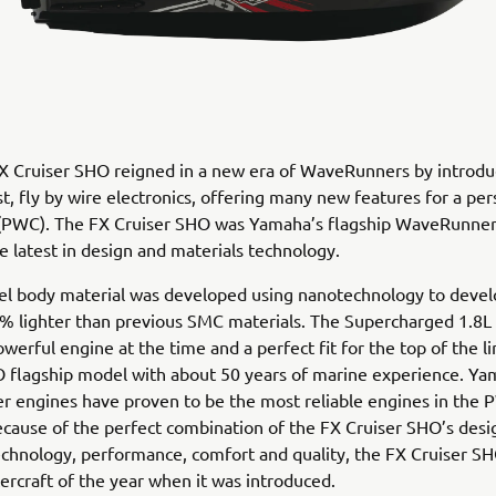
X Cruiser SHO reigned in a new era of WaveRunners by introdu
rst, fly by wire electronics, offering many new features for a per
 (PWC). The FX Cruiser SHO was Yamaha’s flagship WaveRunne
e latest in design and materials technology.
el body material was developed using nanotechnology to devel
% lighter than previous SMC materials. The Supercharged 1.8L
werful engine at the time and a perfect fit for the top of the l
O flagship model with about 50 years of marine experience. Y
 engines have proven to be the most reliable engines in the
ecause of the perfect combination of the FX Cruiser SHO’s desi
echnology, performance, comfort and quality, the FX Cruiser S
craft of the year when it was introduced.