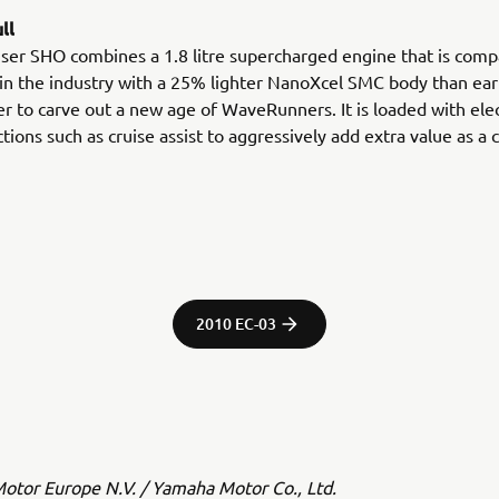
ll
ser SHO combines a 1.8 litre supercharged engine that is comp
 in the industry with a 25% lighter NanoXcel SMC body than ea
der to carve out a new age of WaveRunners. It is loaded with ele
tions such as cruise assist to aggressively add extra value as a 
2010 EC-03
tor Europe N.V. / Yamaha Motor Co., Ltd.