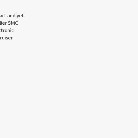
act and yet
rlier SMC
ctronic
cruiser