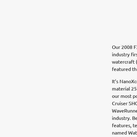
Our 2008 F
industry fi
watercraft
featured th
It’s NanoXc
material 25
our most po
Cruiser SH
WaveRunner
industry. B
features, t
named Water