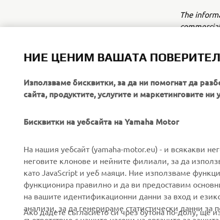
The inform
commercial 
Yamaha Mot
НИЕ ЦЕНИМ ВАШАТА ПОВЕРИТЕ
Always ride
Използваме бисквитки, за да ни помогнат да разб
сайта, продуктите, услугите и маркетинговите ни 
Бисквитки на уебсайта на Yamaha Motor
CORPORATE
FOR BUSINESS
На нашия уебсайт (yamaha-motor.eu) - и всякакви не
неговите клонове и нейните филиали, за да използ
като JavaScript и уеб маяци. Ние използваме функц
About us
eBike systems
функционира правилно и да ви предоставим основн
News
Authorities
на вашите идентификационни данни за вход и език
анализи, за да генерираме статистически данни за 
Events
Golfcourses
Ако дадете съгласието си чрез бутона по-долу, ще 
съответствие с нашите насоки на органите за защита