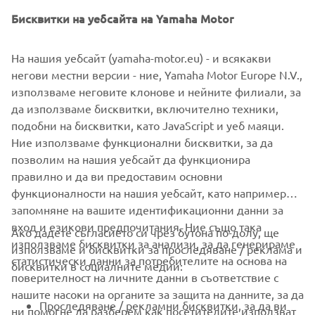
Бисквитки на уебсайта на Yamaha Motor
©Yamaha Motor Europe N.V. / Yamaha Motor Co., Ltd.
На нашия уебсайт (yamaha-motor.eu) - и всякакви
The information and/or imagery on these webpages may
негови местни версии - ние, Yamaha Motor Europe N.V.,
never be used for commercial or non-commercial
използваме неговите клонове и нейните филиали, за
purposes without the explicit written consent of Yamaha
да използваме бисквитки, включително техники,
Motor Europe N.V. and/or Yamaha Motor Co., Ltd.
подобни на бисквитки, като JavaScript и уеб маяци.
Always ride in a safe manner and obey all local road laws.
Ние използваме функционални бисквитки, за да
позволим на нашия уебсайт да функционира
правилно и да ви предоставим основни
функционалности на нашия уебсайт, като например
запомняне на вашите идентификационни данни за
вход и езикови предпочитания. Ние също така
Ако дадете съгласието си чрез бутона по-долу, ще
CORPORATE
използваме бисквитки за анализи, за да генерираме
използваме и бисквитки за проследяване / реклама и
статистически данни за потребителите на основа на
бисквитки в социалните медии:
поверителност на личните данни в съответствие с
FOR BUSINESS
нашите насоки на органите за защита на данните, за да
Проследяване / рекламни бисквитки, за да ви
ни помогне да разберем как посетителите използват