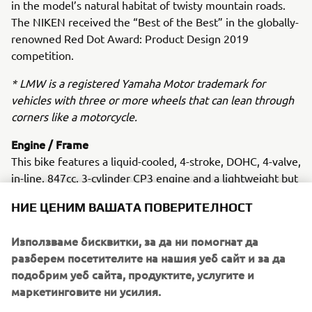
in the model’s natural habitat of twisty mountain roads.
The NIKEN received the “Best of the Best” in the globally-
renowned Red Dot Award: Product Design 2019
competition.
* LMW is a registered Yamaha Motor trademark for
vehicles with three or more wheels that can lean through
corners like a motorcycle.
Engine / Frame
This bike features a liquid-cooled, 4-stroke, DOHC, 4-valve,
in-line, 847cc, 3-cylinder CP3 engine and a lightweight but
sturdy hybrid chassis composed of steel and aluminium.
НИЕ ЦЕНИМ ВАШАТА ПОВЕРИТЕЛНОСТ
Използваме бисквитки, за да ни помогнат да
разберем посетителите на нашия уеб сайт и за да
2018 F425A (XTO)
подобрим уеб сайта, продуктите, услугите и
маркетинговите ни усилия.