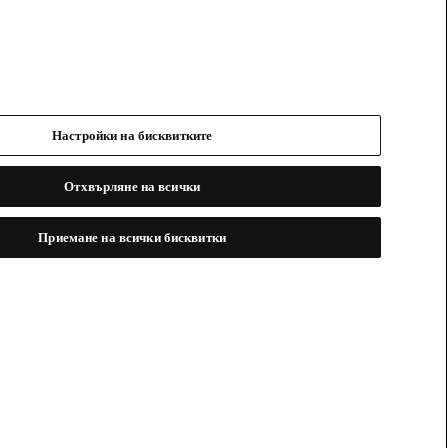
Настройки на бисквитките
Отхвърляне на всички
Приемане на всички бисквитки