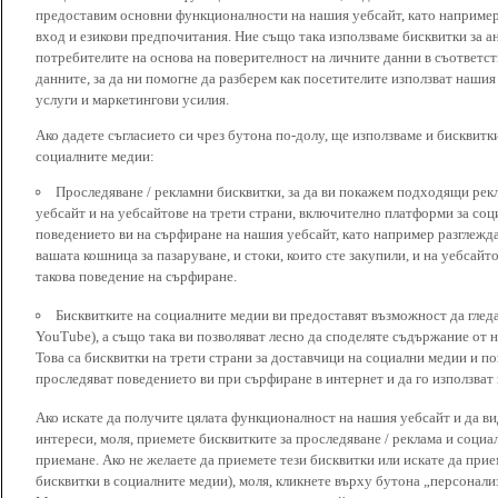
предоставим основни функционалности на нашия уебсайт, като наприме
вход и езикови предпочитания. Ние също така използваме бисквитки за ан
потребителите на основа на поверителност на личните данни в съответст
данните, за да ни помогне да разберем как посетителите използват наши
услуги и маркетингови усилия.
Ако дадете съгласието си чрез бутона по-долу, ще използваме и бисквитки
социалните медии:
Проследяване / рекламни бисквитки, за да ви покажем подходящи рек
уебсайт и на уебсайтове на трети страни, включително платформи за соц
поведението ви на сърфиране на нашия уебсайт, като например разглежда
вашата кошница за пазаруване, и стоки, които сте закупили, и на уебсайт
такова поведение на сърфиране.
Бисквитките на социалните медии ви предоставят възможност да глед
YouTube), а също така ви позволяват лесно да споделяте съдържание от 
Това са бисквитки на трети страни за доставчици на социални медии и по
проследяват поведението ви при сърфиране в интернет и да го използват 
Ако искате да получите цялата функционалност на нашия уебсайт и да ви
интереси, моля, приемете бисквитките за проследяване / реклама и социа
приемане. Ако не желаете да приемете тези бисквитки или искате да при
бисквитки в социалните медии), моля, кликнете върху бутона „персонали