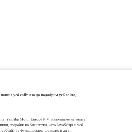
 нашия уеб сайт и за да подобрим уеб сайта,
ние, Yamaha Motor Europe N.V., използваме неговите
ники, подобни на бисквитки, като JavaScript и уеб
я уебсайт да функционира правилно и да ви