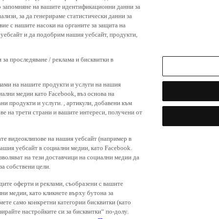
р запомняне на вашите идентификационни данни за
ализи, за да генерираме статистически данни за
вие с нашите насоки на органите за защита на
я уебсайт и да подобрим нашия уебсайт, продукти,
 за проследяване / реклама и бисквитки в
лами на нашите продукти и услуги на нашия
иални медии като Facebook, въз основа на
ни продукти и услуги. , артикули, добавени към
ове на трети страни и вашите интереси, получени от
ате видеоклипове на нашия уебсайт (например в
нашия уебсайт в социални медии, като Facebook.
зволяват на тези доставчици на социални медии да
за собствени цели.
дите оферти и реклами, съобразени с вашите
лни медии, като кликнете върху бутона за
емете само конкретни категории бисквитки (като
зирайте настройките си за бисквитки“ по-долу.