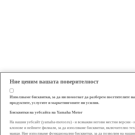
Ние ценим вашата поверителност
Използваме бисквитки, за да ни помогнат да разберем посетителите на
продуктите, услугите и маркетинговите ни усилия.
Бисквитки на уебсайта на Yamaha Motor
На нашия уебсайт (yamaha-motor.eu) - и всякакви негови местни версии - 
клонове и нейните филиали, за да използваме бисквитки, включително тех
маяци. Ние използваме функционални бисквитки, за да позволим на наши