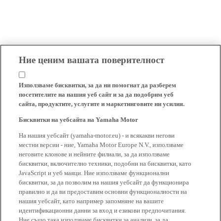
Ние ценим вашата поверителност
Използваме бисквитки, за да ни помогнат да разберем
посетителите на нашия уеб сайт и за да подобрим уеб
сайта, продуктите, услугите и маркетинговите ни усилия.
Бисквитки на уебсайта на Yamaha Motor
На нашия уебсайт (yamaha-motor.eu) - и всякакви негови
местни версии - ние, Yamaha Motor Europe N.V., използваме
неговите клонове и нейните филиали, за да използваме
бисквитки, включително техники, подобни на бисквитки, като
JavaScript и уеб маяци. Ние използваме функционални
бисквитки, за да позволим на нашия уебсайт да функционира
правилно и да ви предоставим основни функционалности на
нашия уебсайт, като например запомняне на вашите
идентификационни данни за вход и езикови предпочитания.
Ние също така използваме бисквитки за анализи, за да