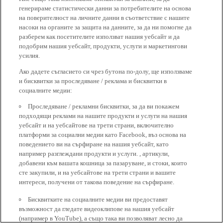
генерираме статистически данни за потребителите на основа
на поверителност на личните данни в съответствие с нашите
насоки на органите за защита на данните, за да ни помогне да
разберем как посетителите използват нашия уебсайт и да
подобрим нашия уебсайт, продукти, услуги и маркетингови
усилия.
Ако дадете съгласието си чрез бутона по-долу, ще използваме
и бисквитки за проследяване / реклама и бисквитки в
социалните медии:
Проследяване / рекламни бисквитки, за да ви покажем
подходящи реклами на нашите продукти и услуги на нашия
уебсайт и на уебсайтове на трети страни, включително
платформи за социални медии като Facebook, въз основа на
поведението ви на сърфиране на нашия уебсайт, като
например разглеждани продукти и услуги. , артикули,
добавени към вашата кошница за пазаруване, и стоки, които
сте закупили, и на уебсайтове на трети страни и вашите
интереси, получени от такова поведение на сърфиране.
Бисквитките на социалните медии ви предоставят
възможност да гледате видеоклипове на нашия уебсайт
(например в YouTube), а също така ви позволяват лесно да