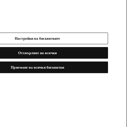
Настройки на бисквитките
Отхвърляне на всички
Приемане на всички бисквитки