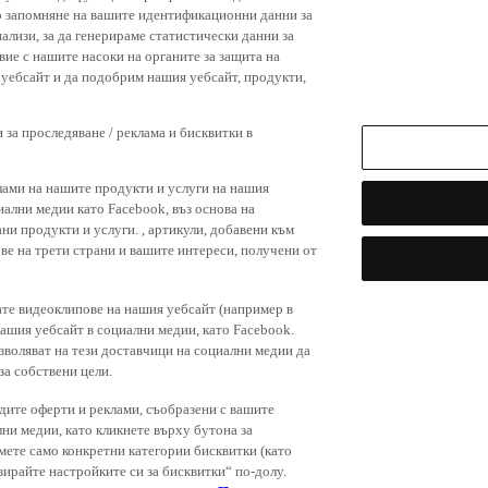
р запомняне на вашите идентификационни данни за
ализи, за да генерираме статистически данни за
вие с нашите насоки на органите за защита на
я уебсайт и да подобрим нашия уебсайт, продукти,
 за проследяване / реклама и бисквитки в
лами на нашите продукти и услуги на нашия
иални медии като Facebook, въз основа на
ни продукти и услуги. , артикули, добавени към
ове на трети страни и вашите интереси, получени от
ате видеоклипове на нашия уебсайт (например в
нашия уебсайт в социални медии, като Facebook.
зволяват на тези доставчици на социални медии да
за собствени цели.
дите оферти и реклами, съобразени с вашите
лни медии, като кликнете върху бутона за
емете само конкретни категории бисквитки (като
зирайте настройките си за бисквитки“ по-долу.