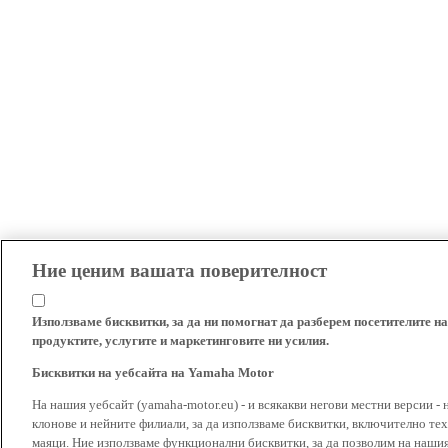
Ние ценим вашата поверителност
Използваме бисквитки, за да ни помогнат да разберем посетителите на
продуктите, услугите и маркетинговите ни усилия.
Бисквитки на уебсайта на Yamaha Motor
На нашия уебсайт (yamaha-motor.eu) - и всякакви негови местни версии - 
клонове и нейните филиали, за да използваме бисквитки, включително тех
маяци. Ние използваме функционални бисквитки, за да позволим на наши