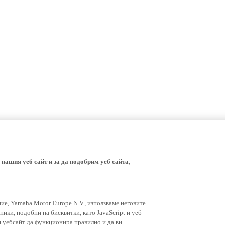
 нашия уеб сайт и за да подобрим уеб сайта,
ние, Yamaha Motor Europe N.V., използваме неговите
ники, подобни на бисквитки, като JavaScript и уеб
я уебсайт да функционира правилно и да ви