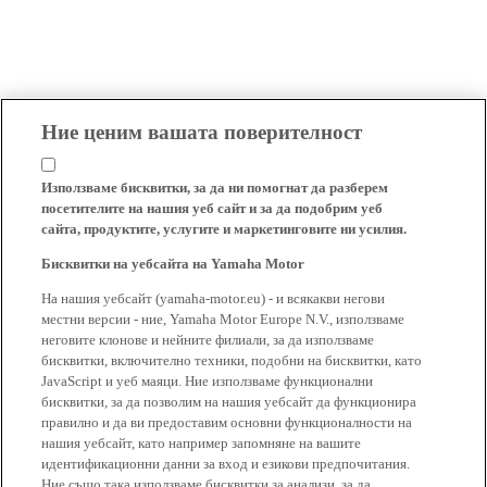
Ние ценим вашата поверителност
Използваме бисквитки, за да ни помогнат да разберем
посетителите на нашия уеб сайт и за да подобрим уеб
сайта, продуктите, услугите и маркетинговите ни усилия.
Бисквитки на уебсайта на Yamaha Motor
На нашия уебсайт (yamaha-motor.eu) - и всякакви негови
местни версии - ние, Yamaha Motor Europe N.V., използваме
неговите клонове и нейните филиали, за да използваме
бисквитки, включително техники, подобни на бисквитки, като
JavaScript и уеб маяци. Ние използваме функционални
бисквитки, за да позволим на нашия уебсайт да функционира
правилно и да ви предоставим основни функционалности на
нашия уебсайт, като например запомняне на вашите
идентификационни данни за вход и езикови предпочитания.
Ние също така използваме бисквитки за анализи, за да