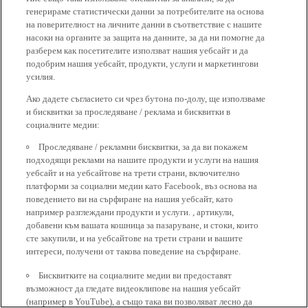
генерираме статистически данни за потребителите на основа
на поверителност на личните данни в съответствие с нашите
насоки на органите за защита на данните, за да ни помогне да
разберем как посетителите използват нашия уебсайт и да
подобрим нашия уебсайт, продукти, услуги и маркетингови
усилия.
Ако дадете съгласието си чрез бутона по-долу, ще използваме
и бисквитки за проследяване / реклама и бисквитки в
социалните медии:
Проследяване / рекламни бисквитки, за да ви покажем
подходящи реклами на нашите продукти и услуги на нашия
уебсайт и на уебсайтове на трети страни, включително
платформи за социални медии като Facebook, въз основа на
поведението ви на сърфиране на нашия уебсайт, като
например разглеждани продукти и услуги. , артикули,
добавени към вашата кошница за пазаруване, и стоки, които
сте закупили, и на уебсайтове на трети страни и вашите
интереси, получени от такова поведение на сърфиране.
Бисквитките на социалните медии ви предоставят
възможност да гледате видеоклипове на нашия уебсайт
(например в YouTube), а също така ви позволяват лесно да