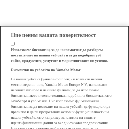
Ние ценим вашата поверителност
Използваме бисквитки, за да ни помогнат да разберем
посетителите на нашия уеб сайт и за да подобрим уеб
сайта, продуктите, услугите и маркетинговите ни усилия.
Бисквитки на уебсайта на Yamaha Motor
На нашия уебсайт (yamaha-motor.eu) - и всякакви негови
местни версии - ние, Yamaha Motor Europe N.V., използваме
неговите клонове и нейните филиали, за да използваме
бисквитки, включително техники, подобни на бисквитки, като
JavaScript и уеб маяци. Ние използваме функционални
бисквитки, за да позволим на нашия уебсайт да функционира
правилно и да ви предоставим основни функционалности на
нашия уебсайт, като например запомняне на вашите
идентификационни данни за вход и езикови предпочитания.
Ние също така използваме бисквитки за анализи, за да