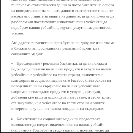
генерираме статистически данни за потребителите на основа
на поверителност на личните данни в съответствие с нашите
насоки на органите за защита на данните, за да ни помогне да
разберем как посетителите използват нашия уебсайт и да
подобрим нашия уебсайт, продукти, услуги и маркетингови
усилия.
Ако дадете съгласието си чрез бутона по-долу, ще използваме
и бисквитки за проследяване / реклама и бисквитки в
социалните медии:
Проследяване / рекламни бисквитки, за да ви покажем
подходящи реклами на нашите продукти и услуги на нашия
уебсайт и на уебсайтове на трети страни, включително
платформи за социални медии като Facebook, въз основа на
поведението ви на сърфиране на нашия уебсайт, като
например разглеждани продукти и услуги. , артикули,
добавени към вашата кошница за пазаруване, и стоки, които
сте закупили, и на уебсайтове на трети страни и вашите
интереси, получени от такова поведение на сърфиране.
Бисквитките на социалните медии ви предоставят
възможност да гледате видеоклипове на нашия уебсайт
(например в YouTube), а също така ви позволяват лесно да