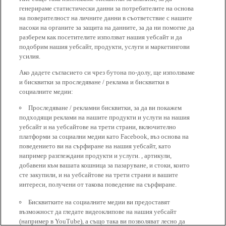
генерираме статистически данни за потребителите на основа
на поверителност на личните данни в съответствие с нашите
насоки на органите за защита на данните, за да ни помогне да
разберем как посетителите използват нашия уебсайт и да
подобрим нашия уебсайт, продукти, услуги и маркетингови
усилия.
Ако дадете съгласието си чрез бутона по-долу, ще използваме
и бисквитки за проследяване / реклама и бисквитки в
социалните медии:
Проследяване / рекламни бисквитки, за да ви покажем
подходящи реклами на нашите продукти и услуги на нашия
уебсайт и на уебсайтове на трети страни, включително
платформи за социални медии като Facebook, въз основа на
поведението ви на сърфиране на нашия уебсайт, като
например разглеждани продукти и услуги. , артикули,
добавени към вашата кошница за пазаруване, и стоки, които
сте закупили, и на уебсайтове на трети страни и вашите
интереси, получени от такова поведение на сърфиране.
Бисквитките на социалните медии ви предоставят
възможност да гледате видеоклипове на нашия уебсайт
(например в YouTube), а също така ви позволяват лесно да