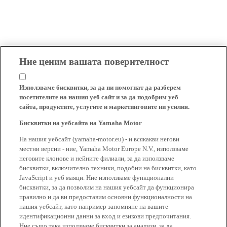
Ние ценим вашата поверителност
Използваме бисквитки, за да ни помогнат да разберем
посетителите на нашия уеб сайт и за да подобрим уеб
сайта, продуктите, услугите и маркетинговите ни усилия.
Бисквитки на уебсайта на Yamaha Motor
На нашия уебсайт (yamaha-motor.eu) - и всякакви негови
местни версии - ние, Yamaha Motor Europe N.V., използваме
неговите клонове и нейните филиали, за да използваме
бисквитки, включително техники, подобни на бисквитки, като
JavaScript и уеб маяци. Ние използваме функционални
бисквитки, за да позволим на нашия уебсайт да функционира
правилно и да ви предоставим основни функционалности на
нашия уебсайт, като например запомняне на вашите
идентификационни данни за вход и езикови предпочитания.
Ние също така използваме бисквитки за анализи, за да