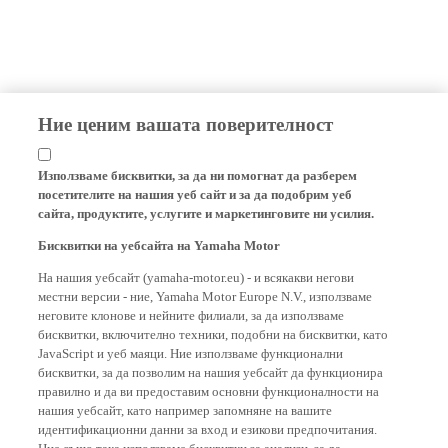
Ние ценим вашата поверителност
Използваме бисквитки, за да ни помогнат да разберем
посетителите на нашия уеб сайт и за да подобрим уеб
сайта, продуктите, услугите и маркетинговите ни усилия.
Бисквитки на уебсайта на Yamaha Motor
На нашия уебсайт (yamaha-motor.eu) - и всякакви негови
местни версии - ние, Yamaha Motor Europe N.V., използваме
неговите клонове и нейните филиали, за да използваме
бисквитки, включително техники, подобни на бисквитки, като
JavaScript и уеб маяци. Ние използваме функционални
бисквитки, за да позволим на нашия уебсайт да функционира
правилно и да ви предоставим основни функционалности на
нашия уебсайт, като например запомняне на вашите
идентификационни данни за вход и езикови предпочитания.
Ние също така използваме бисквитки за анализи, за да