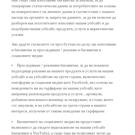
генерираме статистически данни за потребителите на основа
на поверителност на личните данни в съответствие с нашите
насоки на органите за защита на данните, за да ни помогне да
разберем как посетителите използват нашия уебсайт и да
подобрим нашия уебсайт, продукти, услуги и маркетингови
усилия.
Ако дадете съгласието си чрез бутона по-долу, ще използваме
и бисквитки за проследяване / реклама и бисквитки в
социалните медии:
Проследяване / рекламни бисквитки, за да ви покажем
подходящи реклами на нашите продукти и услуги на нашия
уебсайт и на уебсайтове на трети страни, включително
платформи за социални медии като Facebook, въз основа на
поведението ви на сърфиране на нашия уебсайт, като
например разглеждани продукти и услуги. , артикули,
добавени към вашата кошница за пазаруване, и стоки, които
сте закупили, и на уебсайтове на трети страни и вашите
интереси, получени от такова поведение на сърфиране.
Бисквитките на социалните медии ви предоставят
възможност да гледате видеоклипове на нашия уебсайт
(например в YouTube), а също така ви позволяват лесно да