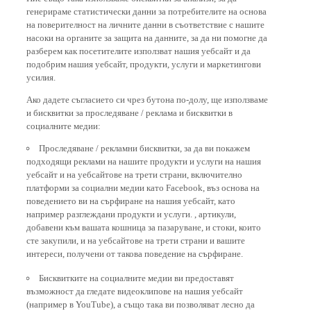
генерираме статистически данни за потребителите на основа
на поверителност на личните данни в съответствие с нашите
насоки на органите за защита на данните, за да ни помогне да
разберем как посетителите използват нашия уебсайт и да
подобрим нашия уебсайт, продукти, услуги и маркетингови
усилия.
Ако дадете съгласието си чрез бутона по-долу, ще използваме
и бисквитки за проследяване / реклама и бисквитки в
социалните медии:
Проследяване / рекламни бисквитки, за да ви покажем
подходящи реклами на нашите продукти и услуги на нашия
уебсайт и на уебсайтове на трети страни, включително
платформи за социални медии като Facebook, въз основа на
поведението ви на сърфиране на нашия уебсайт, като
например разглеждани продукти и услуги. , артикули,
добавени към вашата кошница за пазаруване, и стоки, които
сте закупили, и на уебсайтове на трети страни и вашите
интереси, получени от такова поведение на сърфиране.
Бисквитките на социалните медии ви предоставят
възможност да гледате видеоклипове на нашия уебсайт
(например в YouTube), а също така ви позволяват лесно да