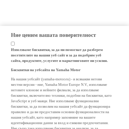
Ние ценим вашата поверителност
Използваме бисквитки, за да ни помогнат да разберем
посетителите на нашия уеб сайт и за да подобрим уеб
сайта, продуктите, услугите и маркетинговите ни усилия.
Бисквитки на уебсайта на Yamaha Motor
На нашия уебсайт (yamaha-motor.eu) - и всякакви негови
местни версии - ние, Yamaha Motor Europe N.V., използваме
неговите клонове и нейните филиали, за да използваме
бисквитки, включително техники, подобни на бисквитки, като
JavaScript и уеб маяци. Ние използваме функционални
бисквитки, за да позволим на нашия уебсайт да функционира
правилно и да ви предоставим основни функционалности на
нашия уебсайт, като например запомняне на вашите
идентификационни данни за вход и езикови предпочитания.
Ние също така използваме бисквитки за анализи, за да