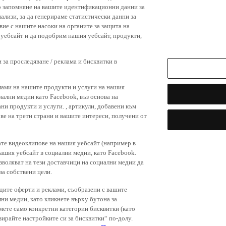
р запомняне на вашите идентификационни данни за
ализи, за да генерираме статистически данни за
вие с нашите насоки на органите за защита на
я уебсайт и да подобрим нашия уебсайт, продукти,
 за проследяване / реклама и бисквитки в
лами на нашите продукти и услуги на нашия
иални медии като Facebook, въз основа на
ни продукти и услуги. , артикули, добавени към
ове на трети страни и вашите интереси, получени от
ате видеоклипове на нашия уебсайт (например в
нашия уебсайт в социални медии, като Facebook.
зволяват на тези доставчици на социални медии да
за собствени цели.
дите оферти и реклами, съобразени с вашите
лни медии, като кликнете върху бутона за
емете само конкретни категории бисквитки (като
зирайте настройките си за бисквитки“ по-долу.