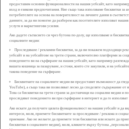
предоставим основни функционалности на нашия уебсайт, като наприме
вход и езикови предпочитания. Ние също така използваме бисквитки за ан
потребителите на основа на поверителност на личните данни в съответст
данните, за да ни помогне да разберем как посетителите използват наши
услуги и маркетингови усилия.
Ако дадете съгласието си чрез бутона по-долу, ще използваме и бисквитки
социалните медии:
Проследяване / рекламни бисквитки, за да ви покажем подходящи рек
уебсайт и на уебсайтове на трети страни, включително платформи за соц
поведението ви на сърфиране на нашия уебсайт, като например разглежда
вашата кошница за пазаруване, и стоки, които сте закупили, и на уебсайт
такова поведение на сърфиране.
Бисквитките на социалните медии ви предоставят възможност да глед
YouTube), а също така ви позволяват лесно да споделяте съдържание от 
Това са бисквитки на трети страни за доставчици на социални медии и по
проследяват поведението ви при сърфиране в интернет и да го използват 
Ако искате да получите цялата функционалност на нашия уебсайт и да ви
интереси, моля, приемете бисквитките за проследяване / реклама и социа
приемане. Ако не желаете да приемете тези бисквитки или искате да при
бисквитки в социалните медии), моля, кликнете върху бутона „персонали