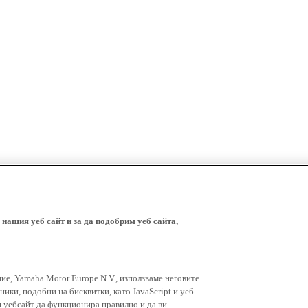
 нашия уеб сайт и за да подобрим уеб сайта,
ние, Yamaha Motor Europe N.V., използваме неговите
ники, подобни на бисквитки, като JavaScript и уеб
я уебсайт да функционира правилно и да ви