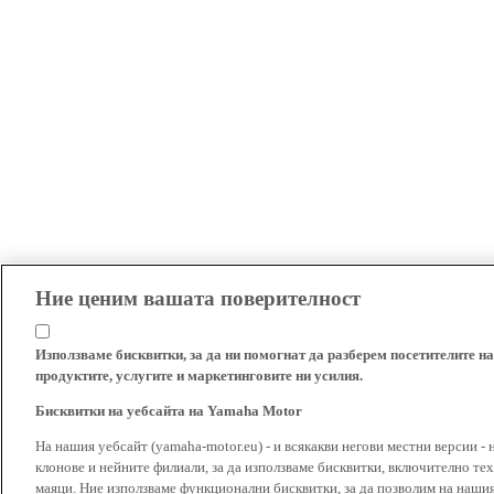
Ние ценим вашата поверителност
Използваме бисквитки, за да ни помогнат да разберем посетителите на
продуктите, услугите и маркетинговите ни усилия.
Бисквитки на уебсайта на Yamaha Motor
На нашия уебсайт (yamaha-motor.eu) - и всякакви негови местни версии - 
клонове и нейните филиали, за да използваме бисквитки, включително тех
маяци. Ние използваме функционални бисквитки, за да позволим на наши