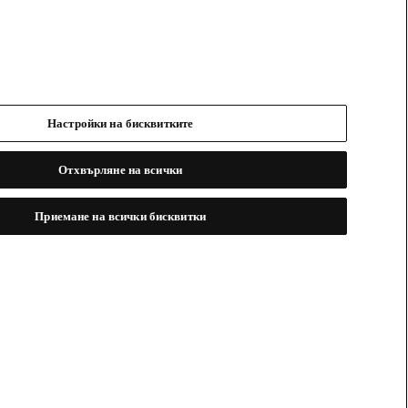
Настройки на бисквитките
Отхвърляне на всички
Приемане на всички бисквитки