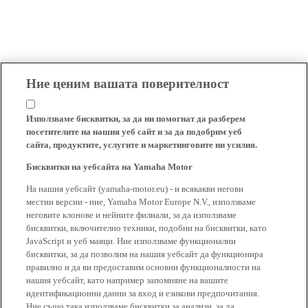
Ние ценим вашата поверителност
Използваме бисквитки, за да ни помогнат да разберем
посетителите на нашия уеб сайт и за да подобрим уеб
сайта, продуктите, услугите и маркетинговите ни усилия.
Бисквитки на уебсайта на Yamaha Motor
На нашия уебсайт (yamaha-motor.eu) - и всякакви негови
местни версии - ние, Yamaha Motor Europe N.V., използваме
неговите клонове и нейните филиали, за да използваме
бисквитки, включително техники, подобни на бисквитки, като
JavaScript и уеб маяци. Ние използваме функционални
бисквитки, за да позволим на нашия уебсайт да функционира
правилно и да ви предоставим основни функционалности на
нашия уебсайт, като например запомняне на вашите
идентификационни данни за вход и езикови предпочитания.
Ние също така използваме бисквитки за анализи, за да