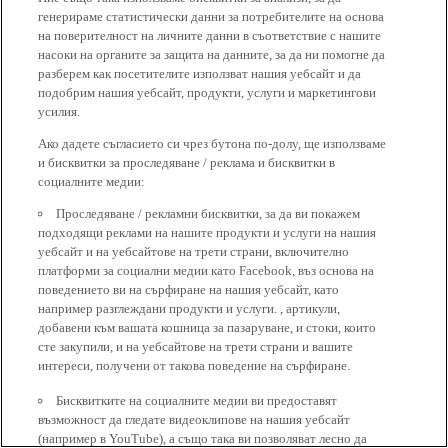
генерираме статистически данни за потребителите на основа
на поверителност на личните данни в съответствие с нашите
насоки на органите за защита на данните, за да ни помогне да
разберем как посетителите използват нашия уебсайт и да
подобрим нашия уебсайт, продукти, услуги и маркетингови
усилия.
Ако дадете съгласието си чрез бутона по-долу, ще използваме
и бисквитки за проследяване / реклама и бисквитки в
социалните медии:
Проследяване / рекламни бисквитки, за да ви покажем
подходящи реклами на нашите продукти и услуги на нашия
уебсайт и на уебсайтове на трети страни, включително
платформи за социални медии като Facebook, въз основа на
поведението ви на сърфиране на нашия уебсайт, като
например разглеждани продукти и услуги. , артикули,
добавени към вашата кошница за пазаруване, и стоки, които
сте закупили, и на уебсайтове на трети страни и вашите
интереси, получени от такова поведение на сърфиране.
Бисквитките на социалните медии ви предоставят
възможност да гледате видеоклипове на нашия уебсайт
(например в YouTube), а също така ви позволяват лесно да