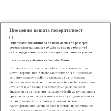
Ние ценим вашата поверителност
Използваме бисквитки, за да ни помогнат да разберем
посетителите на нашия уеб сайт и за да подобрим уеб
сайта, продуктите, услугите и маркетинговите ни усилия.
Бисквитки на уебсайта на Yamaha Motor
На нашия уебсайт (yamaha-motor.eu) - и всякакви негови
местни версии - ние, Yamaha Motor Europe N.V., използваме
неговите клонове и нейните филиали, за да използваме
бисквитки, включително техники, подобни на бисквитки, като
JavaScript и уеб маяци. Ние използваме функционални
бисквитки, за да позволим на нашия уебсайт да функционира
правилно и да ви предоставим основни функционалности на
нашия уебсайт, като например запомняне на вашите
идентификационни данни за вход и езикови предпочитания.
Ние също така използваме бисквитки за анализи, за да