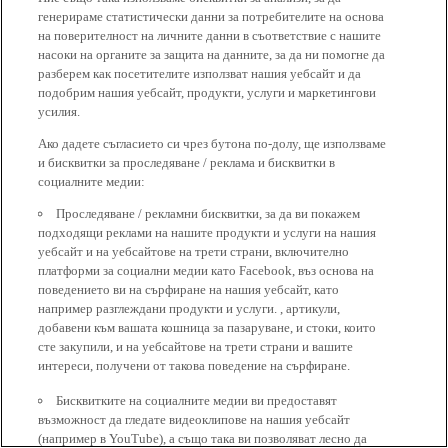
генерираме статистически данни за потребителите на основа
на поверителност на личните данни в съответствие с нашите
насоки на органите за защита на данните, за да ни помогне да
разберем как посетителите използват нашия уебсайт и да
подобрим нашия уебсайт, продукти, услуги и маркетингови
усилия.
Ако дадете съгласието си чрез бутона по-долу, ще използваме
и бисквитки за проследяване / реклама и бисквитки в
социалните медии:
Проследяване / рекламни бисквитки, за да ви покажем
подходящи реклами на нашите продукти и услуги на нашия
уебсайт и на уебсайтове на трети страни, включително
платформи за социални медии като Facebook, въз основа на
поведението ви на сърфиране на нашия уебсайт, като
например разглеждани продукти и услуги. , артикули,
добавени към вашата кошница за пазаруване, и стоки, които
сте закупили, и на уебсайтове на трети страни и вашите
интереси, получени от такова поведение на сърфиране.
Бисквитките на социалните медии ви предоставят
възможност да гледате видеоклипове на нашия уебсайт
(например в YouTube), а също така ви позволяват лесно да