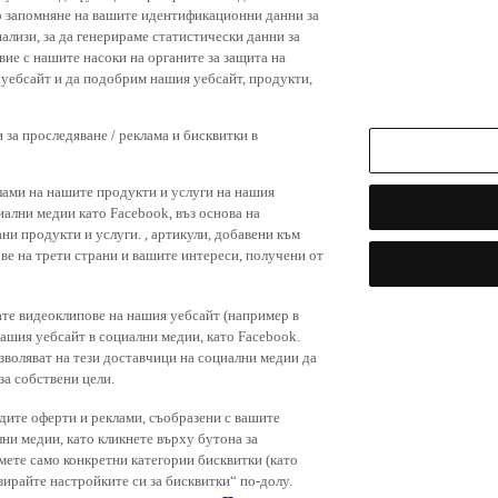
р запомняне на вашите идентификационни данни за
ализи, за да генерираме статистически данни за
вие с нашите насоки на органите за защита на
я уебсайт и да подобрим нашия уебсайт, продукти,
 за проследяване / реклама и бисквитки в
лами на нашите продукти и услуги на нашия
иални медии като Facebook, въз основа на
ни продукти и услуги. , артикули, добавени към
ове на трети страни и вашите интереси, получени от
ате видеоклипове на нашия уебсайт (например в
нашия уебсайт в социални медии, като Facebook.
зволяват на тези доставчици на социални медии да
за собствени цели.
дите оферти и реклами, съобразени с вашите
лни медии, като кликнете върху бутона за
емете само конкретни категории бисквитки (като
зирайте настройките си за бисквитки“ по-долу.