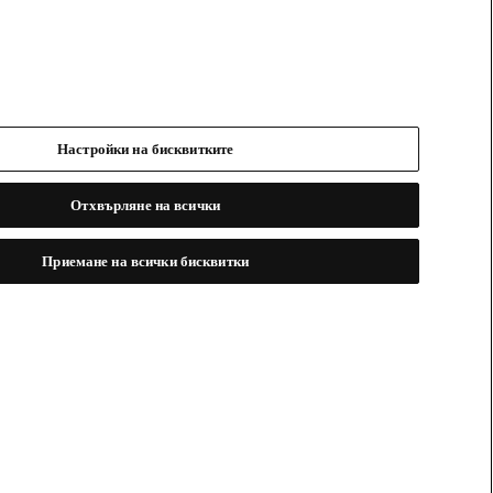
Настройки на бисквитките
Отхвърляне на всички
Приемане на всички бисквитки