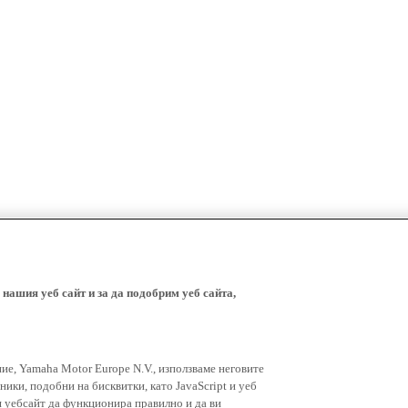
 нашия уеб сайт и за да подобрим уеб сайта,
ние, Yamaha Motor Europe N.V., използваме неговите
ники, подобни на бисквитки, като JavaScript и уеб
я уебсайт да функционира правилно и да ви