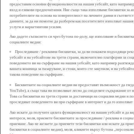
предоставим основни функционалности на нашия уебсайт, като наприме
вход и езикови предпочитания. Ние също така използваме бисквитки за ан
потребителите на основа на поверителност на личните данни в съответст
данните, за да ни помогне да разберем как посетителите използват наши
услуги и маркетингови усилия.
Ако дадете съгласието си чрез бутона по-долу, ще използваме и бисквитки
социалните медии:
Проследяване / рекламни бисквитки, за да ви покажем подходящи рек
уебсайт и на уебсайтове на трети страни, включително платформи за соц
поведението ви на сърфиране на нашия уебсайт, като например разглежда
вашата кошница за пазаруване, и стоки, които сте закупили, и на уебсайт
такова поведение на сърфиране.
Бисквитките на социалните медии ви предоставят възможност да глед
YouTube), а също така ви позволяват лесно да споделяте съдържание от 
Това са бисквитки на трети страни за доставчици на социални медии и по
проследяват поведението ви при сърфиране в интернет и да го използват 
Ако искате да получите цялата функционалност на нашия уебсайт и да ви
интереси, моля, приемете бисквитките за проследяване / реклама и социа
приемане. Ако не желаете да приемете тези бисквитки или искате да при
бисквитки в социалните медии), моля, кликнете върху бутона „персонали