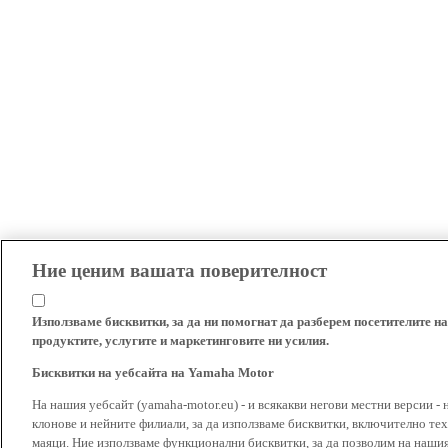
Ние ценим вашата поверителност
Използваме бисквитки, за да ни помогнат да разберем посетителите на
продуктите, услугите и маркетинговите ни усилия.
Бисквитки на уебсайта на Yamaha Motor
На нашия уебсайт (yamaha-motor.eu) - и всякакви негови местни версии - 
клонове и нейните филиали, за да използваме бисквитки, включително тех
маяци. Ние използваме функционални бисквитки, за да позволим на наши