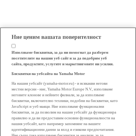
Ние ценим вашата поверителност
Използваме бисквитки, за да ни помогнат да разберем
посетителите на нашия уеб сайт и за да подобрим уеб
сайта, продуктите, услугите и маркетинговите ни усилия.
Бисквитки на уебсайта на Yamaha Motor
На нашия уебсайт (yamaha-motor.eu) - и всякакви негови
местни версии - ние, Yamaha Motor Europe N.V., използваме
неговите клонове и нейните филиали, за да използваме
бисквитки, включително техники, подобни на бисквитки, като
JavaScript и уеб маяци. Ние използваме функционални
бисквитки, за да позволим на нашия уебсайт да функционира
правилно и да ви предоставим основни функционалности на
нашия уебсайт, като например запомняне на вашите
идентификационни данни за вход и езикови предпочитания.
Ние също така използваме бисквитки за анализи, за да