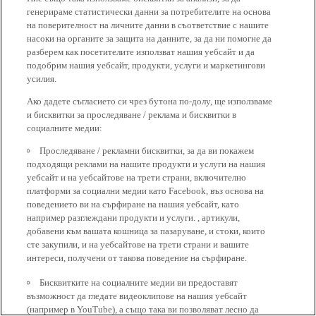
генерираме статистически данни за потребителите на основа
на поверителност на личните данни в съответствие с нашите
насоки на органите за защита на данните, за да ни помогне да
разберем как посетителите използват нашия уебсайт и да
подобрим нашия уебсайт, продукти, услуги и маркетингови
усилия.
Ако дадете съгласието си чрез бутона по-долу, ще използваме
и бисквитки за проследяване / реклама и бисквитки в
социалните медии:
Проследяване / рекламни бисквитки, за да ви покажем
подходящи реклами на нашите продукти и услуги на нашия
уебсайт и на уебсайтове на трети страни, включително
платформи за социални медии като Facebook, въз основа на
поведението ви на сърфиране на нашия уебсайт, като
например разглеждани продукти и услуги. , артикули,
добавени към вашата кошница за пазаруване, и стоки, които
сте закупили, и на уебсайтове на трети страни и вашите
интереси, получени от такова поведение на сърфиране.
Бисквитките на социалните медии ви предоставят
възможност да гледате видеоклипове на нашия уебсайт
(например в YouTube), а също така ви позволяват лесно да