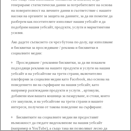
генерираме статистически данни за потребителите на основа
на поверителност на личните данни в съответствие с нашите
насоки на органите за защита на данните, за да ни помогне да
разберем как посетителите използват нашия уебсайт и да
подобрим нашия уебсайт, продукти, услуги и маркетингови
усилия.
Ако дадете съгласието си чрез бутона по-долу, ще използваме
и бисквитки за проследяване / реклама и бисквитки в
социалните медии:
Проследяване / рекламни бисквитки, за да ви покажем
подходящи реклами на нашите продукти и услуги на нашия
уебсайт и на уебсайтове на трети страни, включително
платформи за социални медии като Facebook, въз основа на
поведението ви на сърфиране на нашия уебсайт, като
например разглеждани продукти и услуги. , артикули,
добавени към вашата кошница за пазаруване, и стоки, които
сте закупили, и на уебсайтове на трети страни и вашите
интереси, получени от такова поведение на сърфиране.
Бисквитките на социалните медии ви предоставят
възможност да гледате видеоклипове на нашия уебсайт
(например в YouTube), а също така ви позволяват лесно да