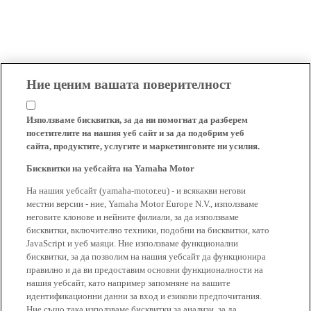
Ние ценим вашата поверителност
Използваме бисквитки, за да ни помогнат да разберем
посетителите на нашия уеб сайт и за да подобрим уеб
сайта, продуктите, услугите и маркетинговите ни усилия.
Бисквитки на уебсайта на Yamaha Motor
На нашия уебсайт (yamaha-motor.eu) - и всякакви негови
местни версии - ние, Yamaha Motor Europe N.V., използваме
неговите клонове и нейните филиали, за да използваме
бисквитки, включително техники, подобни на бисквитки, като
JavaScript и уеб маяци. Ние използваме функционални
бисквитки, за да позволим на нашия уебсайт да функционира
правилно и да ви предоставим основни функционалности на
нашия уебсайт, като например запомняне на вашите
идентификационни данни за вход и езикови предпочитания.
Ние също така използваме бисквитки за анализи, за да