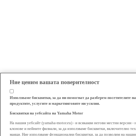
Ние ценим вашата поверителност
Използваме бисквитки, за да ни помогнат да разберем посетителите на
продуктите, услугите и маркетинговите ни усилия.
Бисквитки на уебсайта на Yamaha Motor
На нашия уебсайт (yamaha-motor.eu) - и всякакви негови местни версии - 
клонове и нейните филиали, за да използваме бисквитки, включително тех
маяци. Ние използваме функционални бисквитки, за да позволим на наши