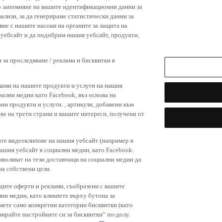
р запомняне на вашите идентификационни данни за
ализи, за да генерираме статистически данни за
вие с нашите насоки на органите за защита на
я уебсайт и да подобрим нашия уебсайт, продукти,
 за проследяване / реклама и бисквитки в
лами на нашите продукти и услуги на нашия
иални медии като Facebook, въз основа на
ни продукти и услуги. , артикули, добавени към
ове на трети страни и вашите интереси, получени от
ате видеоклипове на нашия уебсайт (например в
нашия уебсайт в социални медии, като Facebook.
зволяват на тези доставчици на социални медии да
за собствени цели.
дите оферти и реклами, съобразени с вашите
лни медии, като кликнете върху бутона за
емете само конкретни категории бисквитки (като
зирайте настройките си за бисквитки“ по-долу.