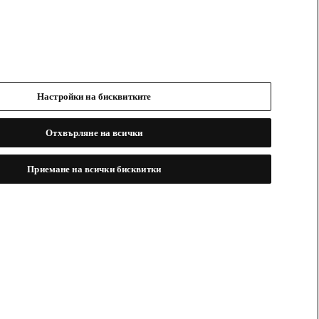
Настройки на бисквитките
Отхвърляне на всички
Приемане на всички бисквитки