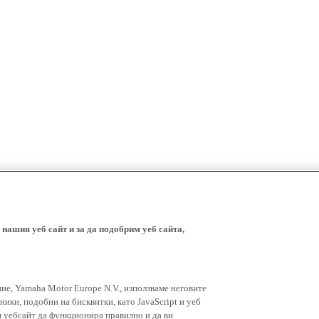
 нашия уеб сайт и за да подобрим уеб сайта,
ние, Yamaha Motor Europe N.V., използваме неговите
ники, подобни на бисквитки, като JavaScript и уеб
я уебсайт да функционира правилно и да ви