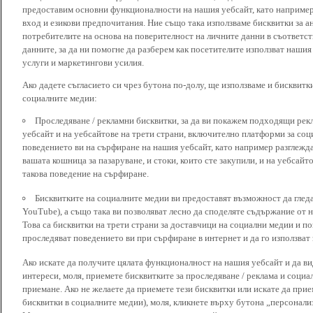
предоставим основни функционалности на нашия уебсайт, като наприме
вход и езикови предпочитания. Ние също така използваме бисквитки за ан
потребителите на основа на поверителност на личните данни в съответст
данните, за да ни помогне да разберем как посетителите използват наши
услуги и маркетингови усилия.
Ако дадете съгласието си чрез бутона по-долу, ще използваме и бисквитки
социалните медии:
Проследяване / рекламни бисквитки, за да ви покажем подходящи рек
уебсайт и на уебсайтове на трети страни, включително платформи за соц
поведението ви на сърфиране на нашия уебсайт, като например разглежда
вашата кошница за пазаруване, и стоки, които сте закупили, и на уебсайт
такова поведение на сърфиране.
Бисквитките на социалните медии ви предоставят възможност да глед
YouTube), а също така ви позволяват лесно да споделяте съдържание от 
Това са бисквитки на трети страни за доставчици на социални медии и по
проследяват поведението ви при сърфиране в интернет и да го използват 
Ако искате да получите цялата функционалност на нашия уебсайт и да ви
интереси, моля, приемете бисквитките за проследяване / реклама и социа
приемане. Ако не желаете да приемете тези бисквитки или искате да при
бисквитки в социалните медии), моля, кликнете върху бутона „персонали