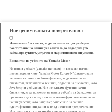
Ние ценим вашата поверителност
Използваме бисквитки, за да ни помогнат да разберем
посетителите на нашия уеб сайт и за да подобрим уеб
сайта, продуктите, услугите и маркетинговите ни усилия.
Бисквитки на уебсайта на Yamaha Motor
На нашия уебсайт (yamaha-motor.eu) - и всякакви негови
местни версии - ние, Yamaha Motor Europe N.V., използваме
неговите клонове и нейните филиали, за да използваме
бисквитки, включително техники, подобни на бисквитки, като
JavaScript и уеб маяци. Ние използваме функционални
бисквитки, за да позволим на нашия уебсайт да функционира
правилно и да ви предоставим основни функционалности на
нашия уебсайт, като например запомняне на вашите
идентификационни данни за вход и езикови предпочитания.
Ние също така използваме бисквитки за анализи, за да