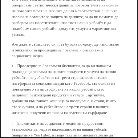
генерираме статистически данни за потребителите на основа
на поверителност на личните данни в съответствие с нашите
насоки на органите за защита на данните, за да ни помогне да
разберем как посетителите използват нашия уебсайт и да
подобрим нашия уебсайт, продукти, услуги и маркетингови
усилия.
Ако дадете съгласието си чрез бутона по-долу, ще използваме
и бисквитки за проследяване / реклама и бисквитки в
социалните медии:
Проследяване / рекламни бисквитки, за да ви покажем
подходящи реклами на нашите продукти и услуги на нашия
уебсайт и на уебсайтове на трети страни, включително
платформи за социални медии като Facebook, въз основа на
поведението ви на сърфиране на нашия уебсайт, като
например разглеждани продукти и услуги. , артикули,
добавени към вашата кошница за пазаруване, и стоки, които
сте закупили, и на уебсайтове на трети страни и вашите
интереси, получени от такова поведение на сърфиране.
Бисквитките на социалните медии ви предоставят
възможност да гледате видеоклипове на нашия уебсайт
(например в YouTube), а също така ви позволяват лесно да