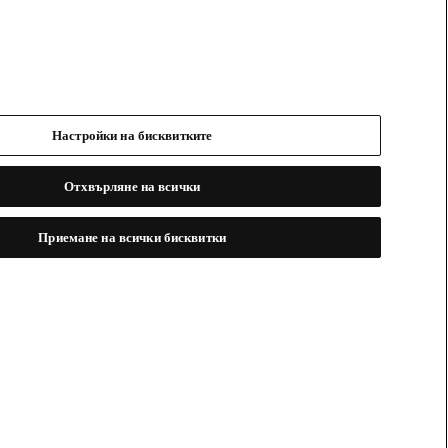
Настройки на бисквитките
Отхвърляне на всички
Приемане на всички бисквитки