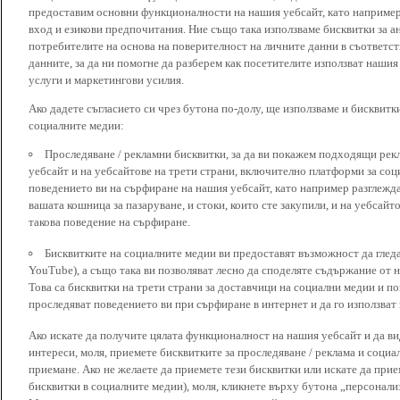
предоставим основни функционалности на нашия уебсайт, като наприме
вход и езикови предпочитания. Ние също така използваме бисквитки за ан
потребителите на основа на поверителност на личните данни в съответст
данните, за да ни помогне да разберем как посетителите използват наши
услуги и маркетингови усилия.
Ако дадете съгласието си чрез бутона по-долу, ще използваме и бисквитки
социалните медии:
Проследяване / рекламни бисквитки, за да ви покажем подходящи рек
уебсайт и на уебсайтове на трети страни, включително платформи за соц
поведението ви на сърфиране на нашия уебсайт, като например разглежда
вашата кошница за пазаруване, и стоки, които сте закупили, и на уебсайт
такова поведение на сърфиране.
Бисквитките на социалните медии ви предоставят възможност да глед
YouTube), а също така ви позволяват лесно да споделяте съдържание от 
Това са бисквитки на трети страни за доставчици на социални медии и по
проследяват поведението ви при сърфиране в интернет и да го използват 
Ако искате да получите цялата функционалност на нашия уебсайт и да ви
интереси, моля, приемете бисквитките за проследяване / реклама и социа
приемане. Ако не желаете да приемете тези бисквитки или искате да при
бисквитки в социалните медии), моля, кликнете върху бутона „персонали