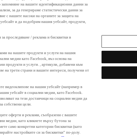
р запомняне на вашите идентификационни данни за
ализи, за да генерираме статистически данни за
вие с нашите насоки на органите за защита на
я уебсайт и да подобрим нашия уебсайт, продукти,
 за проследяване / реклама и бисквитки в
лами на нашите продукти и услуги на нашия
иални медии като Facebook, въз основа на
ни продукти и услуги. , артикули, добавени към
ове на трети страни и вашите интереси, получени от
ате видеоклипове на нашия уебсайт (например в
нашия уебсайт в социални медии, като Facebook.
зволяват на тези доставчици на социални медии да
за собствени цели.
дите оферти и реклами, съобразени с вашите
лни медии, като кликнете върху бутона за
емете само конкретни категории бисквитки (като
зирайте настройките си за бисквитки“ по-долу.