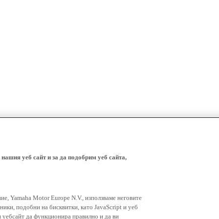
 нашия уеб сайт и за да подобрим уеб сайта,
ние, Yamaha Motor Europe N.V., използваме неговите
ники, подобни на бисквитки, като JavaScript и уеб
я уебсайт да функционира правилно и да ви