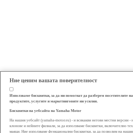
Ние ценим вашата поверителност
Използваме бисквитки, за да ни помогнат да разберем посетителите на
продуктите, услугите и маркетинговите ни усилия.
Бисквитки на уебсайта на Yamaha Motor
На нашия уебсайт (yamaha-motor.eu) - и всякакви негови местни версии - 
клонове и нейните филиали, за да използваме бисквитки, включително тех
маяци. Ние използваме функционални бисквитки, за да позволим на наши