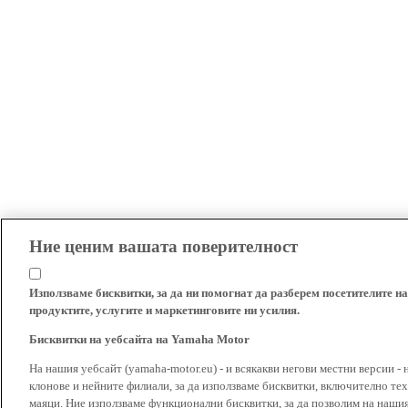
Ние ценим вашата поверителност
Използваме бисквитки, за да ни помогнат да разберем посетителите на
продуктите, услугите и маркетинговите ни усилия.
Бисквитки на уебсайта на Yamaha Motor
На нашия уебсайт (yamaha-motor.eu) - и всякакви негови местни версии - 
клонове и нейните филиали, за да използваме бисквитки, включително тех
маяци. Ние използваме функционални бисквитки, за да позволим на наши