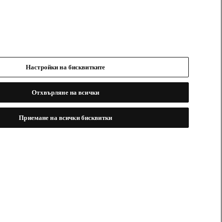
Настройки на бисквитките
Отхвърляне на всички
Приемане на всички бисквитки