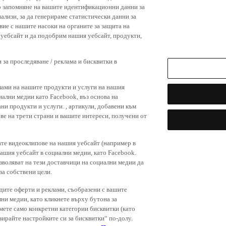
р запомняне на вашите идентификационни данни за
ализи, за да генерираме статистически данни за
вие с нашите насоки на органите за защита на
я уебсайт и да подобрим нашия уебсайт, продукти,
 за проследяване / реклама и бисквитки в
лами на нашите продукти и услуги на нашия
иални медии като Facebook, въз основа на
ни продукти и услуги. , артикули, добавени към
ове на трети страни и вашите интереси, получени от
ате видеоклипове на нашия уебсайт (например в
нашия уебсайт в социални медии, като Facebook.
зволяват на тези доставчици на социални медии да
за собствени цели.
дите оферти и реклами, съобразени с вашите
лни медии, като кликнете върху бутона за
емете само конкретни категории бисквитки (като
зирайте настройките си за бисквитки“ по-долу.