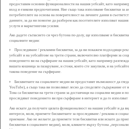
предоставим основни функционалности на нашия уебсайт, като наприме
вход и езикови предпочитания. Ние също така използваме бисквитки за ан
потребителите на основа на поверителност на личните данни в съответст
данните, за да ни помогне да разберем как посетителите използват наши
услуги и маркетингови усилия.
Ако дадете съгласието си чрез бутона по-долу, ще използваме и бисквитки
социалните медии:
Проследяване / рекламни бисквитки, за да ви покажем подходящи рек
уебсайт и на уебсайтове на трети страни, включително платформи за соц
поведението ви на сърфиране на нашия уебсайт, като например разглежда
вашата кошница за пазаруване, и стоки, които сте закупили, и на уебсайт
такова поведение на сърфиране.
Бисквитките на социалните медии ви предоставят възможност да глед
YouTube), а също така ви позволяват лесно да споделяте съдържание от 
Това са бисквитки на трети страни за доставчици на социални медии и по
проследяват поведението ви при сърфиране в интернет и да го използват 
Ако искате да получите цялата функционалност на нашия уебсайт и да ви
интереси, моля, приемете бисквитките за проследяване / реклама и социа
приемане. Ако не желаете да приемете тези бисквитки или искате да при
бисквитки в социалните медии), моля, кликнете върху бутона „персонали