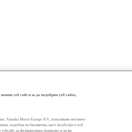
 нашия уеб сайт и за да подобрим уеб сайта,
ние, Yamaha Motor Europe N.V., използваме неговите
ники, подобни на бисквитки, като JavaScript и уеб
я уебсайт да функционира правилно и да ви